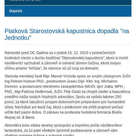
Majetok
Piatková Starostovská kapustnica dopadla "na
Jednotku"
Námestie pred OC Galéria sa v piatok 16. 12. 2023 v podvečerných
hodinách nieslo v duchu tradičnej "Starostovskej kapustnice", ktorú si mohli
návštevníci vychutnať a zároveň si odniesť domov čačinu, ktorá svojou
vôňou priamo "kričala", že vianoce sú už ozaj za dverami.
Starosta mestskej časti Mgr. Marcel Vrchota spolu so svojim zástupcom JUDr.
Ing.Petrom Hubom PhD., prednostom úradu Dipl. Kfm. Ing. Michalom
Demom a poslancami miestneho zastupiteľstva (MUDr. Igor Jutka, MPH.,
PhD., Mgr.Patrícia Helfenová, JUDr. Filip Gaál) sa chopili záster a kapustnica
onedlho našla svojich hladných adresátov. Spolu sa vydalo takmer 200
porcií, za ktoré labužníci prispeli dobrovoľným príspevkom pre humanitné
účely. Nechýbal ani teplý čaj, ktorý v piatkovom nie príliš prajnom počasí
určite tiež padol dobre. O zábavu sa postarala hudobná formácia Braňo
Mojsej ml. & Band.
Atmosféra bola vďaka skvelej spolupráci a hojnému počtu návštevníkov
fantastická, za čo patrí všetkým úprimné poďakovanie a zároveň vám
všetkým prajeme krásne a pokojné sviatky.