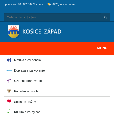
pondelok, 10.08.2026, Vavrinec
28.2°, viac o počasí
Hľadaj
Zadaj
Toggle navi
MENU
Matrika a evidencia
Doprava a parkovanie
Územné plánovanie
Poriadok a čistota
Sociálne služby
Kultúra a voľný čas