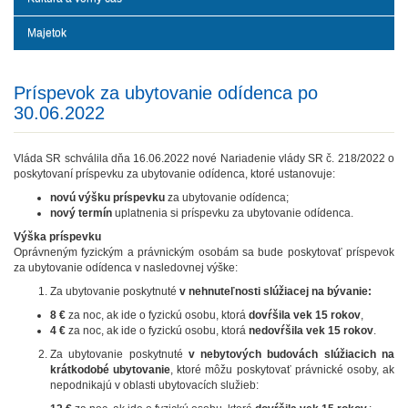
Majetok
Príspevok za ubytovanie odídenca po
30.06.2022
Vláda SR schválila dňa 16.06.2022 nové Nariadenie vlády SR č. 218/2022 o
poskytovaní príspevku za ubytovanie odídenca, ktoré ustanovuje:
novú výšku príspevku
za ubytovanie odídenca;
nový termín
uplatnenia si príspevku za ubytovanie odídenca.
Výška príspevku
Oprávneným fyzickým a právnickým osobám sa bude poskytovať príspevok
za ubytovanie odídenca v nasledovnej výške:
Za ubytovanie poskytnuté
v nehnuteľnosti slúžiacej na bývanie:
8 €
za noc, ak ide o fyzickú osobu, ktorá
dovŕšila vek 15 rokov
,
4 €
za noc, ak ide o fyzickú osobu, ktorá
nedovŕšila vek 15 rokov
.
Za ubytovanie poskytnuté
v nebytových budovách slúžiacich na
krátkodobé ubytovanie
, ktoré môžu poskytovať právnické osoby, ak
nepodnikajú v oblasti ubytovacích služieb: