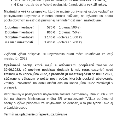
12 €
za noc, ak ide o fyzickú osobu, ktorá
dovŕšila vek 15 rokov,
;
6 €
za noc, ak ide o fyzickú osobu, ktorá nedovŕšila
vek 15 rokov.
Maximálna výška príspevku
, ktorú je možné oprávnenej osobe vyplatiť za
poskytovanie ubytovania v nehnuteľnosti slúžiacej na bývanie sa podľa
počtu obytných miestností príslušnej nehnuteľnosti mení nasledovne:
1 obytná miestnosť
570 €
(doteraz 500 €)
2 obytné miestnosti
860 €
(doteraz 750 €)
3 obytné miestnosti
1 140 €
(doteraz 1 000 €)
4 a viac miestností
1 430 €
(doteraz 1 200 €)
Zvýšenú výšku príspevku si ubytovatelia budú môcť uplatňovať za celý
mesiac jún 2022.
Oprávnené osoby, ktoré majú s odídencami podpísanú zmluvu do
30.06.2022, sú povinné podpísať dodatok k nej, resp. uzavrieť novú
zmluvu, a to konca júna 2022, a predložiť ju mestskej časti do 08.07.2022,
súčasne s výkazom o počte nocí, počas ktorých poskytli ubytovanie.
Zmluvy uzatvorené na dobu dlhšiu ako do konca júna 2022 zostávajú v
platnosti.
Vzor zmluvy o poskytovaní ubytovania zostáva nezmenený. Dňa 23.06.2022
bol na stránke Ministerstva vnútra SR aktualizovaný "Výkaz oprávnenej
osoby o výške príspevku za ubytovanie odídenca!“, a to pre fyzickú ako aj
právnickú osobu.
Termín na uplatnenie príspevku za bývanie