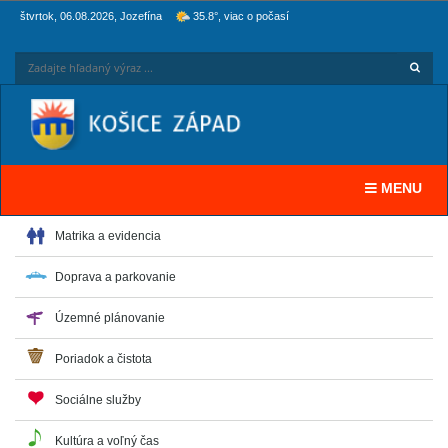
štvrtok, 06.08.2026, Jozefína
35.8°, viac o počasí
Hľadaj
Zadaj
Toggle navi
MENU
Matrika a evidencia
Doprava a parkovanie
Územné plánovanie
Poriadok a čistota
Sociálne služby
Kultúra a voľný čas