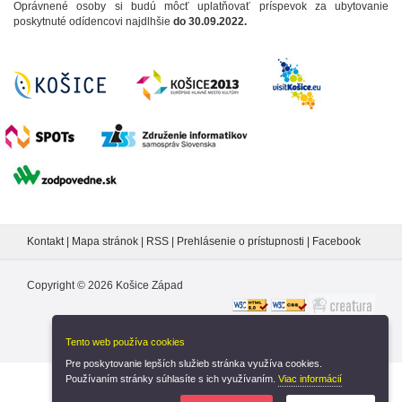
Oprávnené osoby si budú môcť uplatňovať príspevok za ubytovanie
poskytnuté odídencovi najdlhšie
do 30.09.2022.
Kontakt
|
Mapa stránok
|
RSS
|
Prehlásenie o prístupnosti
|
Facebook
Copyright ©
2026
Košice Západ
Tento web používa cookies
Pre poskytovanie lepších služieb stránka využíva cookies.
Používaním stránky súhlasíte s ich využívaním.
Viac informácií
Nastavenia cookies