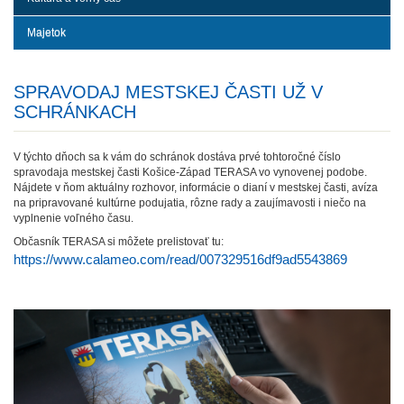
Majetok
SPRAVODAJ MESTSKEJ ČASTI UŽ V
SCHRÁNKACH
V týchto dňoch sa k vám do schránok dostáva prvé tohtoročné číslo
spravodaja mestskej časti Košice-Západ TERASA vo vynovenej podobe.
Nájdete v ňom aktuálny rozhovor, informácie o dianí v mestskej časti, avíza
na pripravované kultúrne podujatia, rôzne rady a zaujímavosti i niečo na
vyplnenie voľného času.
Občasník TERASA si môžete prelistovať tu:
https://www.calameo.com/read/007329516df9ad5543869