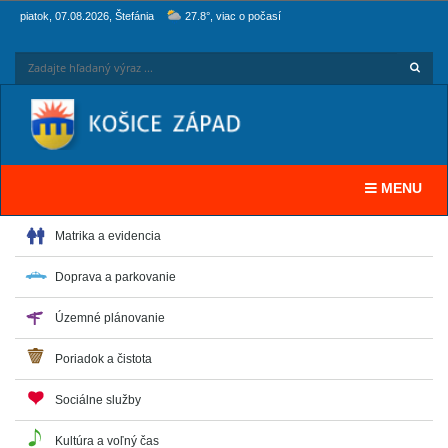
piatok, 07.08.2026, Štefánia
27.8°, viac o počasí
Hľadaj
Zadaj
Toggle navi
MENU
Matrika a evidencia
Doprava a parkovanie
Územné plánovanie
Poriadok a čistota
Sociálne služby
Kultúra a voľný čas