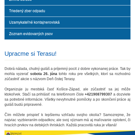
Triedený zber odpadu
Uzamykateľné kontajneroviská
Zoznam evidovaných psov
Upracme si Terasu!
Dobrá nálada, chutný guláš a príjemný pocit z dobre vykonanej práce. Tak by
mohla vyzerať
sobota 26. júna
tohto roku pre všetkých, ktorí sa rozhodnú
zúčastniť akcie s názvom Deň čistej Terasy.
Organizuje ju mestská časť Košice-Západ, ale zúčastniť sa jej môže
ktokoľvek. Stačí sa prihlásiť na telefónnom čísle
+421908799307
a dozviete
sa potrebné informácie. Všetky nevyhnutné pomôcky a po skončení práce aj
guláš budú pripravené.
Čím môžete prispieť k lepšiemu vzhľadu svojho okolia? Samozrejme, že
najviac vyzbieraním odpadkov, ale svoj význam má aj maľovanie oplotení, či
hracích prvkov na detských ihriskách. Každá pracovitá ruka je vítaná!