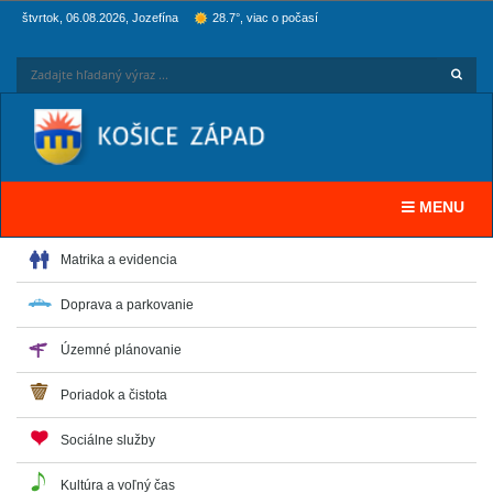
štvrtok, 06.08.2026, Jozefína
28.7°, viac o počasí
Hľadaj
Zadaj
Toggle navi
MENU
Matrika a evidencia
Doprava a parkovanie
Územné plánovanie
Poriadok a čistota
Sociálne služby
Kultúra a voľný čas