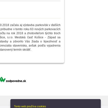
.2018 začala aj výstavba parkovísk v ďalších
o pribudne v tomto roku 63 nových parkovacích
očtu na rok 2018 a zhotoviteľom týchto troch
ice, s.r.o. Mestská časť Košice - Západ sa
avby a zdvorilo Vás žiada o trpezlivosť a
revzatia staveniska, avšak podľa vyjadrenia
tanovený termín skrátiť.
Tento web používa cookies