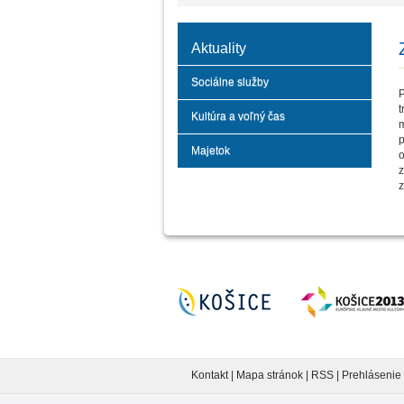
Aktuality
Sociálne služby
P
t
Kultúra a voľný čas
m
Majetok
z
z
Kontakt
|
Mapa stránok
|
RSS
|
Prehlásenie 