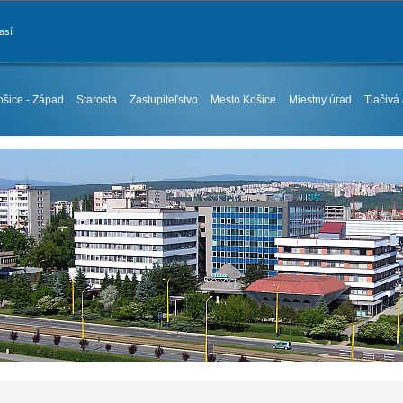
así
ošice - Západ
Starosta
Zastupiteľstvo
Mesto Košice
Miestny úrad
Tlačivá