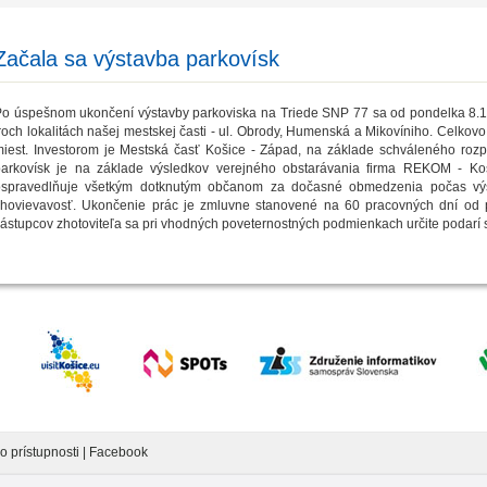
Začala sa výstavba parkovísk
o úspešnom ukončení výstavby parkoviska na Triede SNP 77 sa od pondelka 8.10
roch lokalitách našej mestskej časti - ul. Obrody, Humenská a Mikovíniho. Celkov
iest. Investorom je Mestská časť Košice - Západ, na základe schváleného rozp
parkovísk je na základe výsledkov verejného obstarávania firma REKOM - Koš
ospravedlňuje všetkým dotknutým občanom za dočasné obmedzenia počas výst
hovievavosť. Ukončenie prác je zmluvne stanovené na 60 pracovných dní od p
ástupcov zhotoviteľa sa pri vhodných poveternostných podmienkach určite podarí s
o prístupnosti
|
Facebook