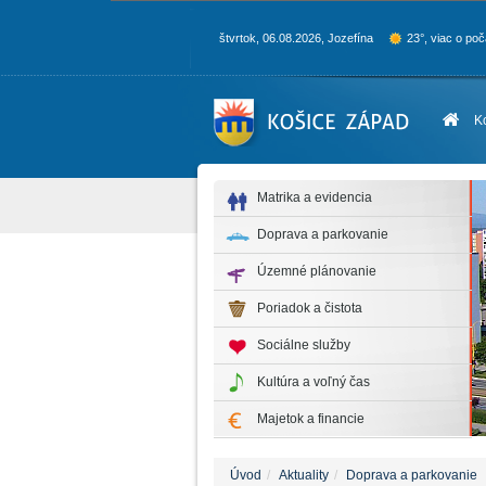
štvrtok, 06.08.2026, Jozefína
23°, viac o poč
K
Matrika a evidencia
Doprava a parkovanie
Územné plánovanie
Poriadok a čistota
Sociálne služby
Kultúra a voľný čas
Majetok a financie
Úvod
Aktuality
Doprava a parkovanie