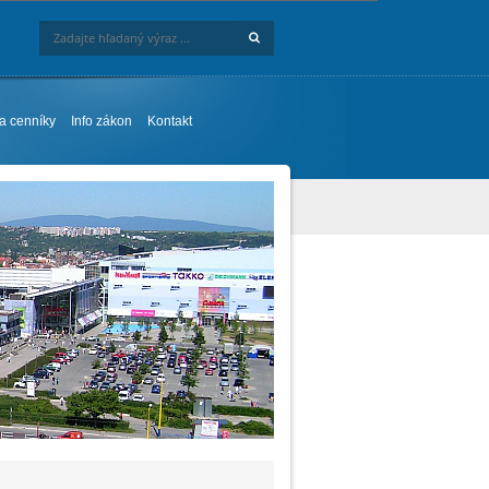
Hľadaj
Zadajte hľadaný výraz ...
 a cenníky
Info zákon
Kontakt