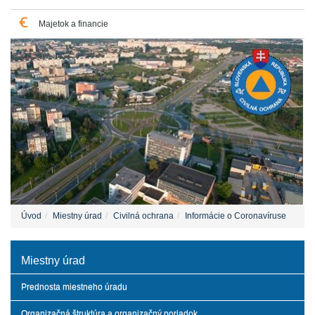
Majetok a financie
Úvod
Miestny úrad
Civilná ochrana
Informácie o Coronavíruse
Miestny úrad
Prednosta miestneho úradu
Organizačná štruktúra a organizačný poriadok