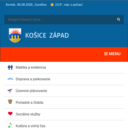
štvrtok, 06.08.2026, Jozefína
23.8°, viac o počasí
Hľadaj
Zadaj
Toggle navi
MENU
Matrika a evidencia
Doprava a parkovanie
Územné plánovanie
Poriadok a čistota
Sociálne služby
Kultúra a voľný čas