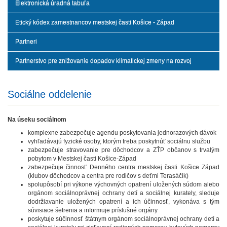
Elektronická úradná tabuľa
Etický kódex zamestnancov mestskej časti Košice - Západ
Partneri
Partnerstvo pre znižovanie dopadov klimatickej zmeny na rozvoj
Sociálne oddelenie
Na úseku sociálnom
komplexne zabezpečuje agendu poskytovania jednorazových dávok
vyhľadávajú fyzické osoby, ktorým treba poskytnúť sociálnu službu
zabezpečuje stravovanie pre dôchodcov a ZŤP občanov s trvalým
pobytom v Mestskej časti Košice-Západ
zabezpečuje činnosť Denného centra mestskej časti Košice Západ
(klubov dôchodcov a centra pre rodičov s deťmi Terasáčik)
spolupôsobí pri výkone výchovných opatrení uložených súdom alebo
orgánom sociálnoprávnej ochrany detí a sociálnej kurately, sleduje
dodržiavanie uložených opatrení a ich účinnosť, vykonáva s tým
súvisiace šetrenia a informuje príslušné orgány
poskytuje súčinnosť štátnym orgánom sociálnoprávnej ochrany detí a