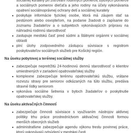
sociálnej kurately pri zisťovaní rodinných pomerov, bytových pomerov
a sociálnych pomerov dieťaťa a jeho rodiny na účely vykonávania
opatrení sociálnoprávnej ochrany detí a sociálnej kurately
poskytuje informácie fyzickej osobe, ktorá má záujem stať sa
pestúnom alebo osvojiteľom, na podanie žiadosti o zapísanie do
zoznamu žiadateľov a o subjektoch vykonávajúcich prípravu na
náhradnú rodinnú starostlivosť
zastupuje mestskú časť pred súdmi a štátnymi orgánmi v sociálnej
oblasti
plní úlohy zodpovedného zástupcu súvisiace s registrom
poskytovateľov sociálnych služieb pre Košický región.
Na úseku pobytovej a terénnej sociálnej služby
zabezpečuje nepretržitú 24-hodinovú dennú starostlivosť o klientov
umiestnených v zariadení opatrovateľskej služby
komplexne zabezpečuje terénnu opatrovateľskú službu, vrátane
rozvozu stravy pre seniorov odkázaných na túto službu, predáva
stravné lístky seniorom
vykonáva sociálne šetrenia v bytoch žiadateľov o poskytnutie
opatrovateľskej služby.
Na úseku aktivačných činností
zabezpečuje činnosti súvisiace s využívaním nástrojov aktívnej
politiky trhu práce prostredníctvom aktivačnej činnosti formou
menších obecných služieb
administratívne zabezpečuje agendu výkonu trestu povinnej práce,
ktorú vykonávajú odsúdení v mestskej časti.