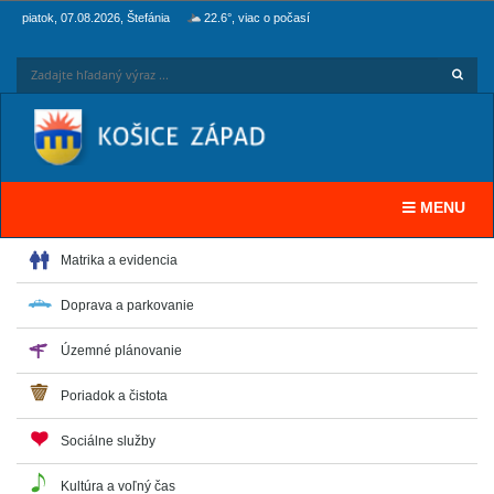
piatok, 07.08.2026, Štefánia
22.6°, viac o počasí
Hľadaj
Zadaj
Toggle navi
MENU
Matrika a evidencia
Doprava a parkovanie
Územné plánovanie
Poriadok a čistota
Sociálne služby
Kultúra a voľný čas