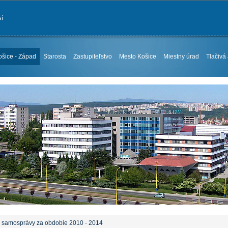
sí
ošice - Západ
Starosta
Zastupiteľstvo
Mesto Košice
Miestny úrad
Tlačivá
j samosprávy za obdobie 2010 - 2014