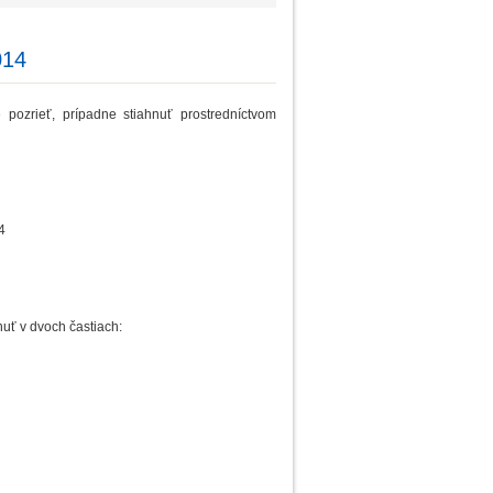
014
pozrieť, prípadne stiahnuť prostredníctvom
14
nuť v dvoch častiach: