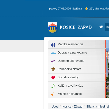
piatok, 07.08.2026, Štefánia
22°, viac o poča
K
Matrika a evidencia
Doprava a parkovanie
Územné plánovanie
Poriadok a čistota
Sociálne služby
Kultúra a voľný čas
Majetok a financie
Úvod
Košice - Západ
Bilancia miestne