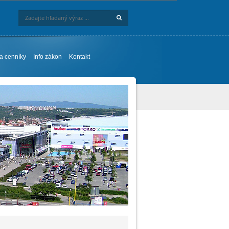
Hľadaj
Zadajte hľadaný výraz ...
 a cenníky
Info zákon
Kontakt