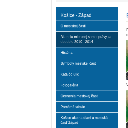
Košice - Západ
O mestskej časti
Bilancia miestnej samosprávy za
obdobie 2010 - 2014
História
Symboly mestskej časti
Katalóg ulíc
V
Fotogaléria
Ocenenia mestskej časti
Pamätné tabule
Košice ako na dlani a mestská
časť Západ