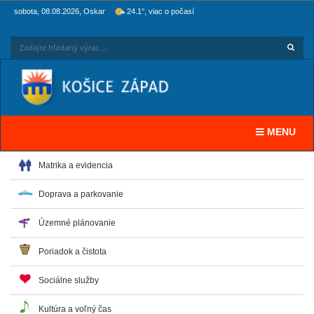
sobota, 08.08.2026, Oskar
24.1°, viac o počasí
Hľadaj
Zadaj
Toggle navi
MENU
Matrika a evidencia
Doprava a parkovanie
Územné plánovanie
Poriadok a čistota
Sociálne služby
Kultúra a voľný čas