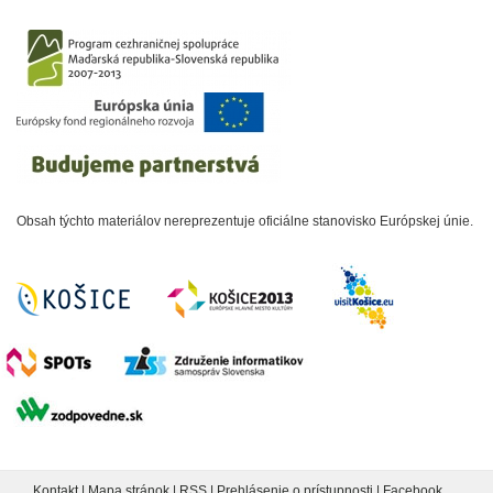
Obsah týchto materiálov nereprezentuje oficiálne stanovisko Európskej únie.
Kontakt
|
Mapa stránok
|
RSS
|
Prehlásenie o prístupnosti
|
Facebook