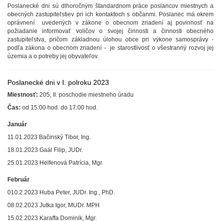
Poslanecké dni sú dlhoročným štandardnom práce poslancov miestnych a
obecných zastupiteľstiev pri ich kontaktoch s občanmi. Poslanec má okrem
oprávnení uvedených v zákone o obecnom zriadení aj povinnosť na
požiadanie informovať voličov o svojej činnosti a činnosti obecného
zastupiteľstva, pričom základnou úlohou obce pri výkone samosprávy -
podľa zákona o obecnom zriadení - je starostlivosť o všestranný rozvoj jej
územia a o potreby jej obyvateľov.
Poslanecké dni v I. polroku 2023
Miestnosť:
205, II. poschodie miestneho úradu
Čas:
od 15:00 hod. do 17:00 hod.
Január
11.01.2023 Bačinský Tibor, Ing.
18.01.2023 Gaál Filip, JUDr.
25.01.2023 Helfenová Patrícia, Mgr.
Február
010.2.2023 Huba Peter, JUDr. Ing., PhD.
08.02.2023 Jutka Igor, MUDr. MPH
15.02.2023 Karaffa Dominik, Mgr.