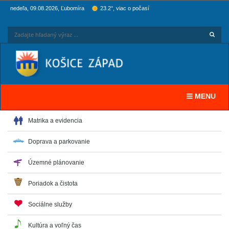
nedeľa, 09.08.2026, Ľubomíra
23.2°, viac o počasí
Hľadaj
Zadaj
Toggle navi
MENU
Matrika a evidencia
Doprava a parkovanie
Územné plánovanie
Poriadok a čistota
Sociálne služby
Kultúra a voľný čas