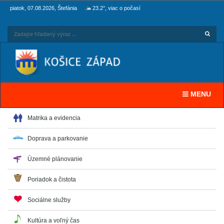
piatok, 07.08.2026, Štefánia
23.2°, viac o počasí
Hľadaj
Zadaj
Toggle navi
MENU
Matrika a evidencia
Doprava a parkovanie
Územné plánovanie
Poriadok a čistota
Sociálne služby
Kultúra a voľný čas