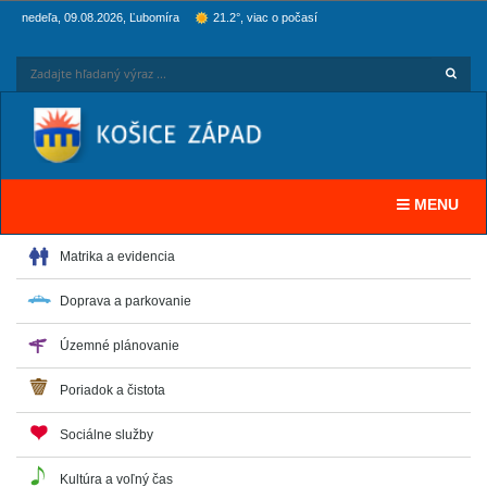
nedeľa, 09.08.2026, Ľubomíra
21.2°, viac o počasí
Hľadaj
Zadaj
Toggle navi
MENU
Matrika a evidencia
Doprava a parkovanie
Územné plánovanie
Poriadok a čistota
Sociálne služby
Kultúra a voľný čas