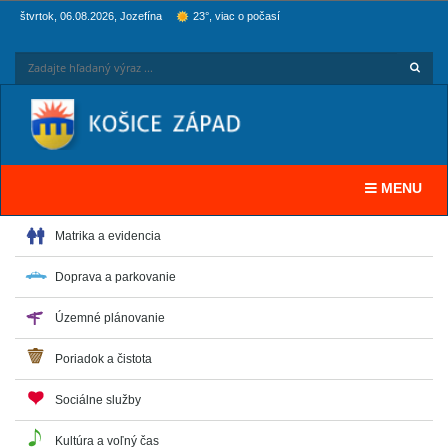
štvrtok, 06.08.2026, Jozefína
23°, viac o počasí
Hľadaj
Zadaj
Toggle navi
MENU
Matrika a evidencia
Doprava a parkovanie
Územné plánovanie
Poriadok a čistota
Sociálne služby
Kultúra a voľný čas