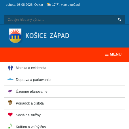
sobota, 08.08.2026, Oskar
17.7°, viac o počasí
Hľadaj
Zadaj
Toggle navi
MENU
Matrika a evidencia
Doprava a parkovanie
Územné plánovanie
Poriadok a čistota
Sociálne služby
Kultúra a voľný čas