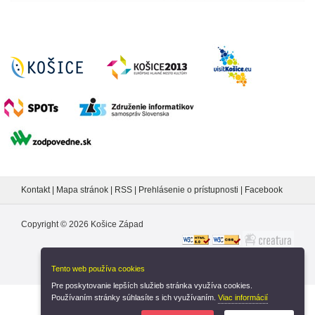
Kontakt
|
Mapa stránok
|
RSS
|
Prehlásenie o prístupnosti
|
Facebook
Copyright ©
2026
Košice Západ
Tento web používa cookies
Pre poskytovanie lepších služieb stránka využíva cookies.
Používaním stránky súhlasíte s ich využívaním.
Viac informácií
Nastavenia cookies