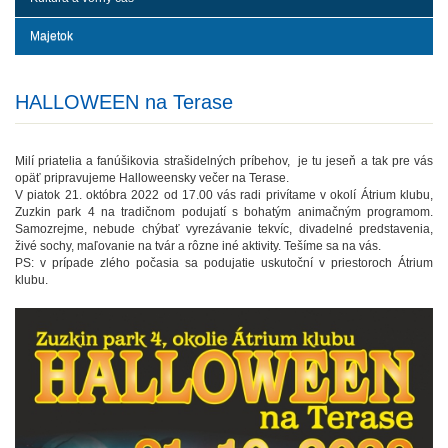
Majetok
HALLOWEEN na Terase
Milí priatelia a fanúšikovia strašidelných príbehov, je tu jeseň a tak pre vás
opäť pripravujeme Halloweensky večer na Terase.
V piatok 21. októbra 2022 od 17.00 vás radi privítame v okolí Átrium klubu,
Zuzkin park 4 na tradičnom podujatí s bohatým animačným programom.
Samozrejme, nebude chýbať vyrezávanie tekvíc, divadelné predstavenia,
živé sochy, maľovanie na tvár a rôzne iné aktivity. Tešíme sa na vás.
PS: v prípade zlého počasia sa podujatie uskutoční v priestoroch Átrium
klubu.