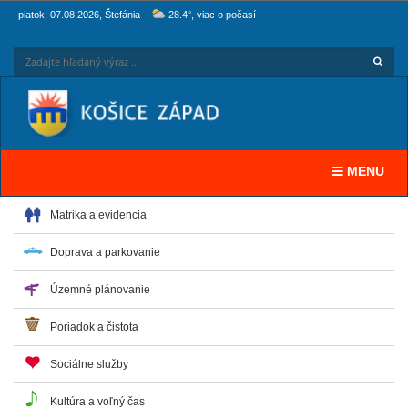
piatok, 07.08.2026, Štefánia
28.4°, viac o počasí
Hľadaj
Zadaj
Toggle navi
MENU
Matrika a evidencia
Doprava a parkovanie
Územné plánovanie
Poriadok a čistota
Sociálne služby
Kultúra a voľný čas