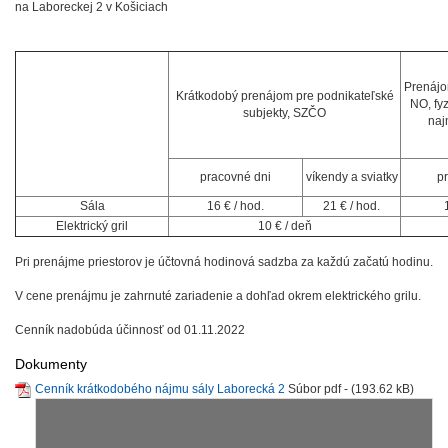
na Laboreckej 2 v Košiciach
Prenájom
Krátkodobý prenájom pre podnikateľské
NO, fy
subjekty, SZČO
naj
pracovné dni
víkendy a sviatky
p
Sála
16 € / hod.
21 € / hod.
Elektrický gril
10 € / deň
Pri prenájme priestorov je účtovná hodinová sadzba za každú začatú hodinu.
V cene prenájmu je zahrnuté zariadenie a dohľad okrem elektrického grilu.
Cenník nadobúda účinnosť od 01.11.2022
Dokumenty
Cenník krátkodobého nájmu sály Laborecká 2
Súbor pdf - (193.62 kB)