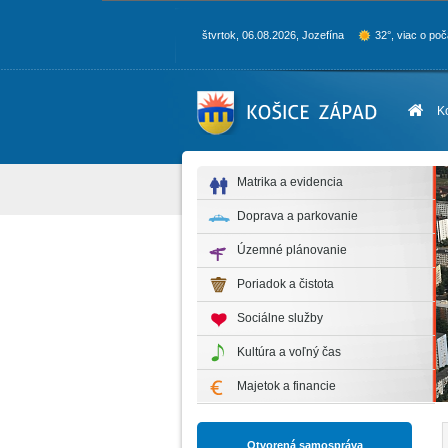
štvrtok, 06.08.2026, Jozefína
32°, viac o poč
K
Matrika a evidencia
Doprava a parkovanie
Územné plánovanie
Poriadok a čistota
Sociálne služby
Kultúra a voľný čas
Majetok a financie
Otvorená samospráva