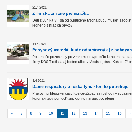
21.4.2021
Z ihriska zmizne preliezačka
Deti z Luníka VIII sa od budúceho týždňa budú musieť zaobísť 
jedného z hracích prvkov
14.4.2021
Posypový materiál bude odstránený aj z bočných 
Po tom, čo pozostatky po zimnom posype ešte koncom marca zm
firmy KOSIT očistia aj bočné ulice v Mestskej časti Košice-Záp
9.4.2021
Dáme respirátory a rúška tým, ktorí to potrebujú
Pracovníci Mestskej časti Košice-Západ sa rozhodli v súčasnej 
koronakrízou pomôcť tým, ktorí to najviac potrebujú
«
7
8
9
10
11
12
13
14
15
16
»