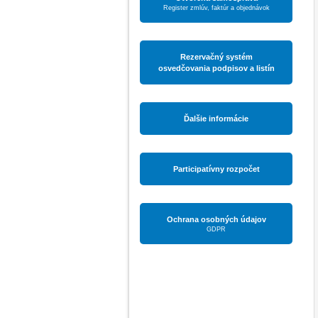
Register zmlúv, faktúr a objednávok
Rezervačný systém
osvedčovania podpisov a listín
Ďalšie informácie
Participatívny rozpočet
Ochrana osobných údajov
GDPR