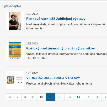
Spravodajstvo
19.9.2022
Piatková vernisáž Jubilejnej výstavy
Nádherné diela, skvelí, príjemní milovníci umenia a štipka hu
ingrediencie,
13.9.2022
Košický medzinárodný plenér výtvarníkov
Vážení milovníci umenia, pozývame vás na podujatia súvisiac
14. - 18. 9. 2022
12.9.2022
VERNISÁŽ JUBILEJNEJ VÝSTAVY
Pozývame všetkých milovníkov výtvarného umenia
«
7
8
9
10
11
12
13
14
15
16
»