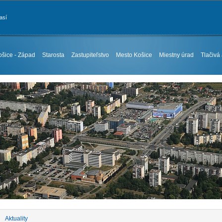
así
ošice - Západ
Starosta
Zastupiteľstvo
Mesto Košice
Miestny úrad
Tlačivá
Aktuality