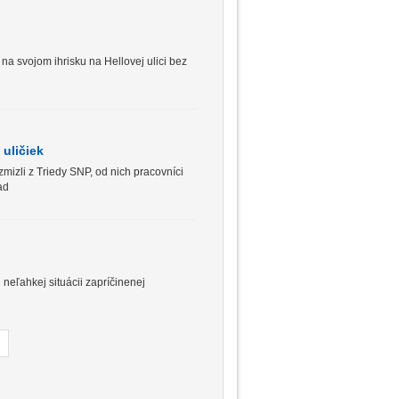
na svojom ihrisku na Hellovej ulici bez
uličiek
izli z Triedy SNP, od nich pracovníci
ad
neľahkej situácii zapríčinenej