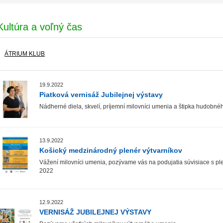
Kultúra a voľný čas
ÁTRIUM KLUB
19.9.2022
Piatková vernisáž Jubilejnej výstavy
Nádherné diela, skvelí, príjemní milovníci umenia a štipka hudobnéh
13.9.2022
Košický medzinárodný plenér výtvarníkov
Vážení milovníci umenia, pozývame vás na podujatia súvisiace s ple
2022
12.9.2022
VERNISÁŽ JUBILEJNEJ VÝSTAVY