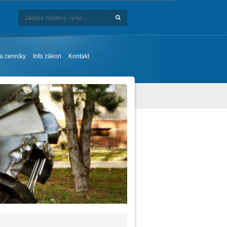
Hľadaj
Zadajte hľadaný výraz ...
 a cenníky
Info zákon
Kontakt