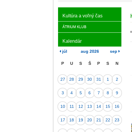
Kultúra a voľný čas
ÁTRIUM KLUB
Kalendár
júl
aug 2026
sep
P
U
S
Š
P
S
N
Kalendár
27
28
29
30
31
1
2
podujatí
3
4
5
6
7
8
9
10
11
12
13
14
15
16
17
18
19
20
21
22
23