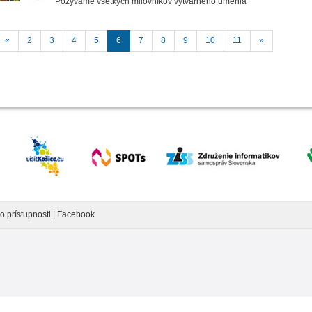
Pozývame všetkých milovníkov výtvarného umenia
«
2
3
4
5
6
7
8
9
10
11
»
o prístupnosti
|
Facebook