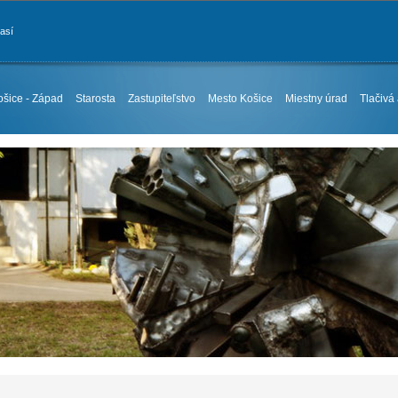
časí
ošice - Západ
Starosta
Zastupiteľstvo
Mesto Košice
Miestny úrad
Tlačivá