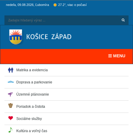
nedeľa, 09.08.2026, Ľubomíra
27.2°, viac o počasí
Hľadaj
Zadaj
Toggle navi
MENU
Matrika a evidencia
Doprava a parkovanie
Územné plánovanie
Poriadok a čistota
Sociálne služby
Kultúra a voľný čas