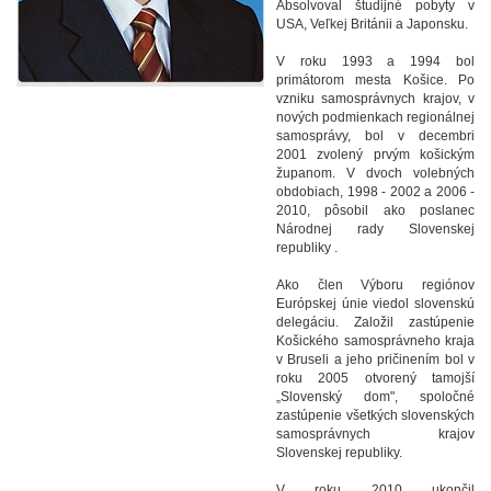
Absolvoval študijné pobyty v
USA, Veľkej Británii a Japonsku.
V roku 1993 a 1994 bol
primátorom mesta Košice. Po
vzniku samosprávnych krajov, v
nových podmienkach regionálnej
samosprávy, bol v decembri
2001 zvolený prvým košickým
županom. V dvoch volebných
obdobiach, 1998 - 2002 a 2006 -
2010, pôsobil ako poslanec
Národnej rady Slovenskej
republiky .
Ako člen Výboru regiónov
Európskej únie viedol slovenskú
delegáciu. Založil zastúpenie
Košického samosprávneho kraja
v Bruseli a jeho pričinením bol v
roku 2005 otvorený tamojší
„Slovenský dom", spoločné
zastúpenie všetkých slovenských
samosprávnych krajov
Slovenskej republiky.
V roku 2010 ukončil