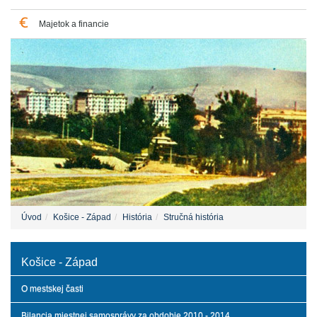
Majetok a financie
Úvod
Košice - Západ
História
Stručná história
Košice - Západ
O mestskej časti
Bilancia miestnej samosprávy za obdobie 2010 - 2014