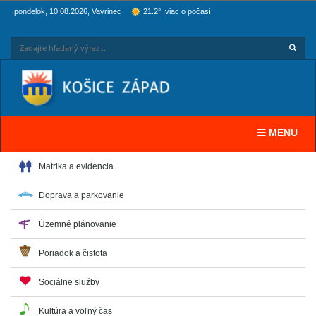
pondelok, 10.08.2026, Vavrinec
21.2°, viac o počasí
Hľadaj
Zadaj
Toggle navi
MENU
Matrika a evidencia
Doprava a parkovanie
Územné plánovanie
Poriadok a čistota
Sociálne služby
Kultúra a voľný čas