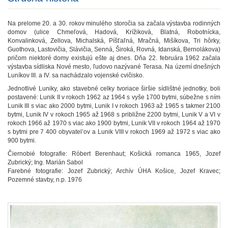
Na prelome 20. a 30. rokov minulého storočia sa začala výstavba rodinných
domov (ulice Chmeľová, Hadová, Krížiková, Blatná, Robotnícka,
Konvalinková, Zellova, Michalská, Píšťaľná, Mračná, Mišíkova, Tri hôrky,
Guothova, Lastovičia, Slávičia, Senná, Široká, Rovná, Idanská, Bernolákova)
pričom niektoré domy existujú ešte aj dnes. Dňa 22. februára 1962 začala
výstavba sídliska Nové mesto, ľudovo nazývané Terasa. Na území dnešných
Luníkov III. a IV. sa nachádzalo vojenské cvičisko.
Jednotlivé Luniky, ako stavebné celky tvoriace širšie sídlištné jednotky, boli
postavené: Lunik II v rokoch 1962 az 1964 s vyše 1700 bytmi, súbežne s ním
Lunik III s viac ako 2000 bytmi, Lunik I v rokoch 1963 až 1965 s takmer 2100
bytmi, Lunik IV v rokoch 1965 až 1968 s približne 2200 bytmi, Lunik V a VI v
rokoch 1966 až 1970 s viac ako 1900 bytmi, Lunik VII v rokoch 1964 až 1970
s bytmi pre 7 400 obyvatel’ov a Lunik VIII v rokoch 1969 až 1972 s viac ako
900 bytmi.
Čiernobié fotografie: Róbert Berenhaut; Košická romanca 1965, Jozef
Zubrický; Ing. Marián Sabol
Farebné fotografie: Jozef Zubrický; Archív ÚHA Košice, Jozef Kravec;
Pozemné stavby, n.p. 1976