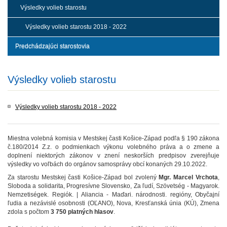
Výsledky volieb starostu
Výsledky volieb starostu 2018 - 2022
Predchádzajúci starostovia
Výsledky volieb starostu
Výsledky volieb starostu 2018 - 2022
Miestna volebná komisia v Mestskej časti Košice-Západ podľa § 190 zákona
č.180/2014 Z.z. o podmienkach výkonu volebného práva a o zmene a
doplnení niektorých zákonov v znení neskorších predpisov zverejňuje
výsledky vo voľbách do orgánov samosprávy obcí konaných 29.10.2022.
Za starostu Mestskej časti Košice-Západ bol zvolený
Mgr. Marcel Vrchota
,
Sloboda a solidarita, Progresívne Slovensko, Za ľudí, Szövetség - Magyarok.
Nemzetiségek. Regiók. | Aliancia - Maďari. národnosti. regióny, Obyčajní
ľudia a nezávislé osobnosti (OĽANO), Nova, Kresťanská únia (KÚ), Zmena
zdola s počtom
3 750 platných hlasov
.