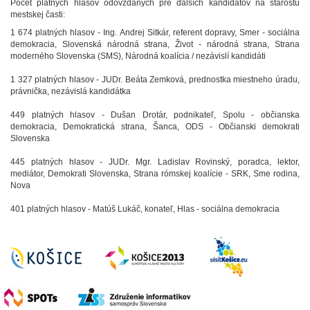
Počet platných hlasov odovzdaných pre ďalších kandidátov na starostu
mestskej časti:
1 674 platných hlasov - Ing. Andrej Sitkár, referent dopravy, Smer - sociálna
demokracia, Slovenská národná strana, Život - národná strana, Strana
moderného Slovenska (SMS), Národná koalícia / nezávislí kandidáti
1 327 platných hlasov - JUDr. Beáta Zemková, prednostka miestneho úradu,
právnička, nezávislá kandidátka
449 platných hlasov - Dušan Drotár, podnikateľ, Spolu - občianska
demokracia, Demokratická strana, Šanca, ODS - Občianski demokrati
Slovenska
445 platných hlasov - JUDr. Mgr. Ladislav Rovinský, poradca, lektor,
mediátor, Demokrati Slovenska, Strana rómskej koalície - SRK, Sme rodina,
Nova
401 platných hlasov - Matúš Lukáč, konateľ, Hlas - sociálna demokracia