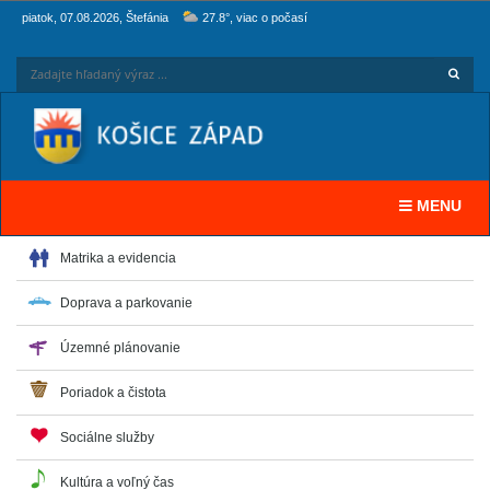
piatok, 07.08.2026, Štefánia
27.8°, viac o počasí
Hľadaj
Zadaj
Toggle navi
MENU
Matrika a evidencia
Doprava a parkovanie
Územné plánovanie
Poriadok a čistota
Sociálne služby
Kultúra a voľný čas