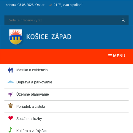
sobota, 08.08.2026, Oskar
21.7°, viac o počasí
Hľadaj
Zadaj
Toggle navi
MENU
Matrika a evidencia
Doprava a parkovanie
Územné plánovanie
Poriadok a čistota
Sociálne služby
Kultúra a voľný čas