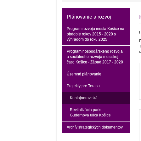
Plánovanie a rozvoj
Program rozvoja mesta Košice na
U
obdobie rokov 2015 - 2020 s
výhľadom do roku 2025
P
Program hospodárskeho rozvoja
č
a sociálneho rozvoja mestskej
časti Košice - Západ 2017 - 2020
Územné plánovanie
Projekty pre Terasu
Kontajneroviská
Revitalizácia parku –
Gudernova ulica Košice
Archív strategických dokumentov