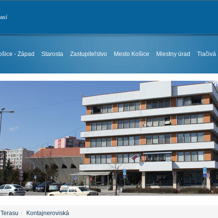
časí
ošice - Západ
Starosta
Zastupiteľstvo
Mesto Košice
Miestny úrad
Tlačivá
 Terasu
Kontajneroviská