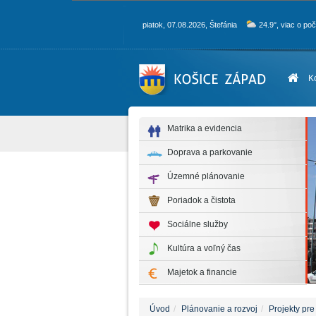
piatok, 07.08.2026, Štefánia
24.9°, viac o po
K
Matrika a evidencia
Doprava a parkovanie
Územné plánovanie
Poriadok a čistota
Sociálne služby
Kultúra a voľný čas
Majetok a financie
Úvod
Plánovanie a rozvoj
Projekty pre