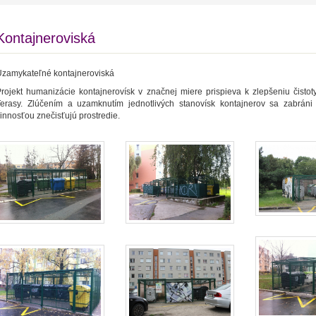
Kontajneroviská
zamykateľné kontajneroviská
rojekt humanizácie kontajnerovísk v značnej miere prispieva k zlepšeniu čistot
Terasy. Zlúčením a uzamknutím jednotlivých stanovísk kontajnerov sa zabráni
innosťou znečisťujú prostredie.