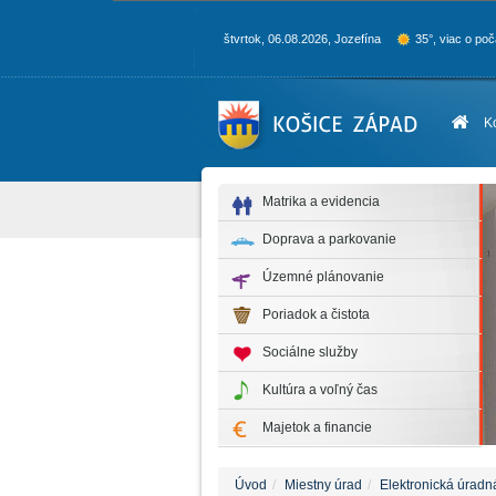
štvrtok, 06.08.2026, Jozefína
35°, viac o poč
K
Matrika a evidencia
Doprava a parkovanie
Územné plánovanie
Poriadok a čistota
Sociálne služby
Kultúra a voľný čas
Majetok a financie
Úvod
Miestny úrad
Elektronická úradn