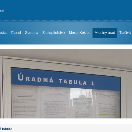
así
ošice - Západ
Starosta
Zastupiteľstvo
Mesto Košice
Miestny úrad
Tlačivá
á tabuľa