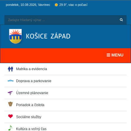
pondelok, 10.08.2026, Vavrinec
29.9°, viac o počasí
Hľadaj
Zadaj
Toggle navi
MENU
Matrika a evidencia
Doprava a parkovanie
Územné plánovanie
Poriadok a čistota
Sociálne služby
Kultúra a voľný čas