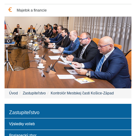
Majetok a financie
Úvod
Zastupiteľstvo
Kontrolór Mestskej časti Košice-Západ
Zastupiteľstvo
Výsledky volieb
Poslanecký zbor