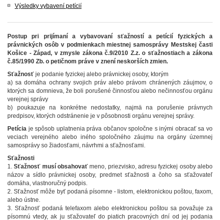
Výsledky vybavení petícií
Postup pri prijímaní a vybavovaní sťažností a petícií fyzických a
právnických osôb v podmienkach miestnej samosprávy Mestskej časti
Košice - Západ, v zmysle zákona č.9/2010 Z.z. o sťažnostiach a zákona
č.85/1990 Zb. o petičnom práve v znení neskorších zmien.
Sťažnosť
je podanie fyzickej alebo právnickej osoby, ktorým
a) sa domáha ochrany svojich práv alebo právom chránených záujmov, o
ktorých sa domnieva, že boli porušené činnosťou alebo nečinnosťou orgánu
verejnej správy
b) poukazuje na konkrétne nedostatky, najmä na porušenie právnych
predpisov, ktorých odstránenie je v pôsobnosti orgánu verejnej správy.
Petícia
je spôsob uplatnenia práva občanov spoločne s inými obracať sa vo
veciach verejného alebo iného spoločného záujmu na orgány územnej
samosprávy so žiadosťami, návrhmi a sťažnosťami.
Sťažnosti
1.
Sťažnosť musí obsahovať
meno, priezvisko, adresu fyzickej osoby alebo
názov a sídlo právnickej osoby, predmet sťažnosti a čoho sa sťažovateľ
domáha, vlastnoručný podpis.
2. Sťažnosť môže byť podaná písomne
- listom, elektronickou poštou, faxom,
alebo ústne.
3. Sťažnosť podaná telefaxom alebo elektronickou poštou sa považuje za
písomnú vtedy, ak ju sťažovateľ do piatich pracovných dní od jej podania