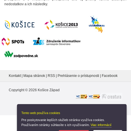
nedostatkov a ich následky.
Kontakt
|
Mapa stránok
|
RSS
|
Prehlásenie o prístupnosti
|
Facebook
Copyright ©
2026
Košice Západ
Tento web používa cookies
Pre poskytovanie lepších služieb stránka využíva cookies.
Nastavenia cookies
Používaním stránky súhlasíte s ich využívaním.
Viac informácií