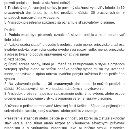
potvrdí podpisom, inak sa sťažnosť odloží.
4. Príslušný orgán verejnej správy je povinný sťažnosť vybaviť v lehote do
60
pracovných dní
, lehotu je možné predĺžiť o ďalších 30 pracovných dní v
prípadoch náročných na vybavenie.
5. Výsledok prešetrenia sťažnosti sa oznamuje sťažovateľovi písomne.
Petície
1.
Petícia musí byť písomná
, označená slovom petícia a musí obsahovať
tieto údaje :
a) fyzická osoba čitateľne uvedie k podpisu svoje meno, priezvisko a adresu
trvalého pobytu, právnická osoba uvedie svoj názov, sídlo, meno, priezvisko
a adresu trvalého pobytu oprávnenej konať v jej mene
b) text petície,
c) úplnú adresa osoby, ktorá je určená na zastupovanie v styku s orgánom
verejnej správy, alebo ak petíciu podáva petičný výbor, musia byť uvedené
meno, priezvisko a úplná adresa trvalého pobytu každého člena petičného
výboru.
2. Na vybavenie petície je
30 pracovných dní
, lehotu je možné predĺžiť o
ďalších 30 pracovných dní v prípadoch náročných na vybavenie.
3. Výsledok prešetrenia petície sa oznamuje petičnému výboru, alebo osobe
určenej na zastupovanie v styku s orgánom verejnej správy písomne.
Sťažnosti a petície adresované Mestskej časti Košice - Západ sa prijímajú na
sekretariáte starostu, ktorý sťažnosť alebo petíciu zaeviduje.
Prešetrenie sťažnosti alebo petície je činnosť, pri ktorej sa zisťuje skutočný
stav veci a jeho súlad alebo rozpor so všeobecne záväznými právnymi
predpismi a s vnútornými predpismi, ako aj príčiny vzniku zistených