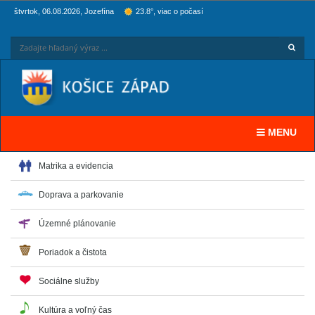
štvrtok, 06.08.2026, Jozefína
23.8°, viac o počasí
Hľadaj
Zadaj
Toggle navi
MENU
Matrika a evidencia
Doprava a parkovanie
Územné plánovanie
Poriadok a čistota
Sociálne služby
Kultúra a voľný čas