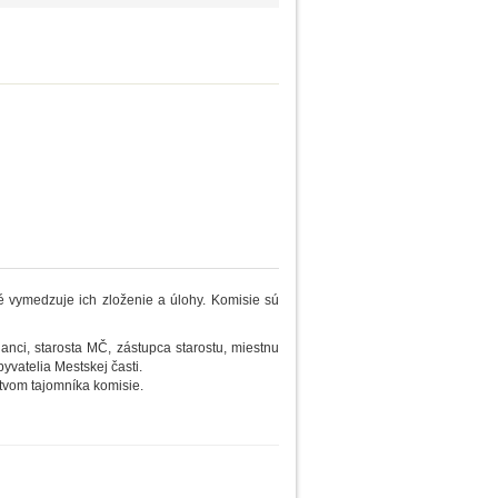
ré vymedzuje ich zloženie a úlohy. Komisie sú
anci, starosta MČ, zástupca starostu, miestnu
yvatelia Mestskej časti.
tvom tajomníka komisie.