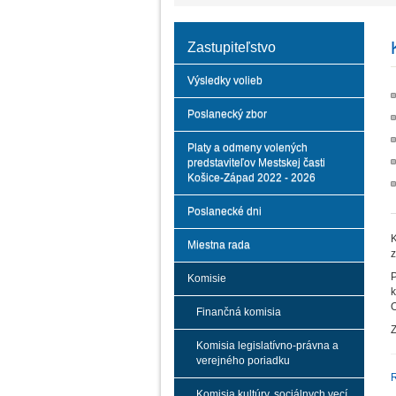
Zastupiteľstvo
Výsledky volieb
Poslanecký zbor
Platy a odmeny volených
predstaviteľov Mestskej časti
Košice-Západ 2022 - 2026
Poslanecké dni
K
Miestna rada
z
P
Komisie
k
O
Finančná komisia
Z
Komisia legislatívno-právna a
verejného poriadku
R
Komisia kultúry, sociálnych vecí