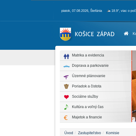
piatok, 07.08.2026, Štefánia
18.9°, viac o po
K
Matrika a evidencia
Doprava a parkovanie
Územné plánovanie
Poriadok a čistota
Sociálne služby
Kultúra a voľný čas
Majetok a financie
Úvod
Zastupiteľstvo
Komisie