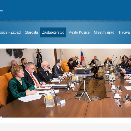
časí
ošice - Západ
Starosta
Zastupiteľstvo
Mesto Košice
Miestny úrad
Tlačivá