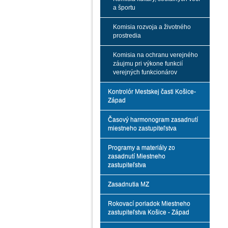
a športu
Komisia rozvoja a životného
prostredia
Komisia na ochranu verejného
záujmu pri výkone funkcií
verejných funkcionárov
Kontrolór Mestskej časti Košice-
Západ
Časový harmonogram zasadnutí
miestneho zastupiteľstva
Programy a materiály zo
zasadnutí Miestneho
zastupiteľstva
Zasadnutia MZ
Rokovací poriadok Miestneho
zastupiteľstva Košice - Západ