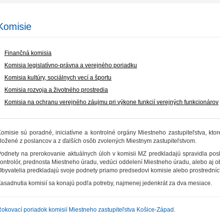
Komisie
Finančná komisia
Komisia legislatívno-právna a verejného poriadku
Komisia kultúry, sociálnych vecí a športu
Komisia rozvoja a životného prostredia
Komisia na ochranu verejného záujmu pri výkone funkcií verejných funkcionárov
omisie sú poradné, iniciatívne a kontrolné orgány Miestneho zastupiteľstva, kto
ložené z poslancov a z ďalších osôb zvolených Miestnym zastupiteľstvom.
odnety na prerokovanie aktuálnych úloh v komisii MZ predkladajú spravidla posl
ontrolór, prednosta Miestneho úradu, vedúci oddelení Miestneho úradu, alebo aj ob
byvatelia predkladajú svoje podnety priamo predsedovi komisie alebo prostredníc
asadnutia komisií sa konajú podľa potreby, najmenej jedenkrát za dva mesiace.
okovací poriadok komisií Miestneho zastupiteľstva Košice-Západ
.