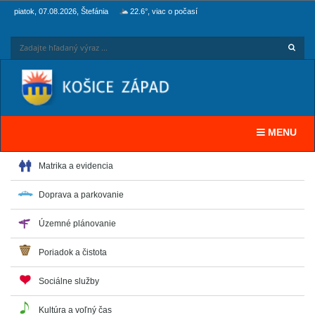
piatok, 07.08.2026, Štefánia
22.6°, viac o počasí
Hľadaj
Zadaj
Toggle navi
MENU
Matrika a evidencia
Doprava a parkovanie
Územné plánovanie
Poriadok a čistota
Sociálne služby
Kultúra a voľný čas