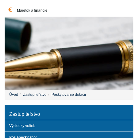
Majetok a financie
Úvod
Zastupiteľstvo
Poskytovanie dotácií
Zastupiteľstvo
Výsledky volieb
Poslanecký zbor