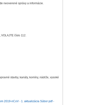
jte neoverené správy a informácie.
c, VOLAJTE číslo 112.
opravné stavby, kanály, komíny, nádrže, vysoké
om 2019-nCoV - 1. aktualizácia Súbor pdf -