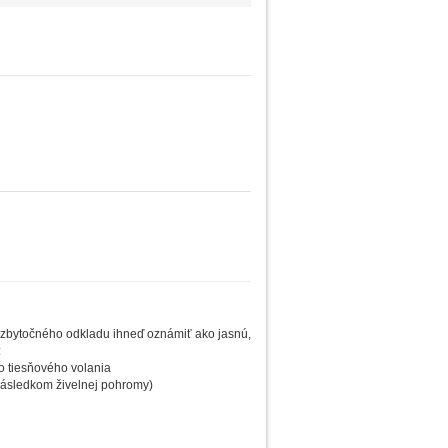
z zbytočného odkladu ihneď oznámiť ako jasnú,
:
o tiesňového volania
 následkom živelnej pohromy)