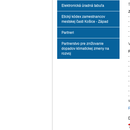
S
Elektronická úradná tabuľa
Etický kódex zamestnancov
-
mestskej časti Košice - Západ
-
-
-
Partneri
-
Partnerstvo pre znižovanie
V
dopadov klimatickej zmeny na
rozvoj
-
-
-
-
-
-
-
-
-
s
P