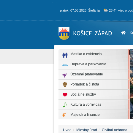
piatok, 07.08.2026, Štefánia
28.4°, viac o po
K
Matrika a evidencia
Doprava a parkovanie
Územné plánovanie
Poriadok a čistota
Sociálne služby
Kultúra a voľný čas
Majetok a financie
Úvod
Miestny úrad
Civilná ochrana