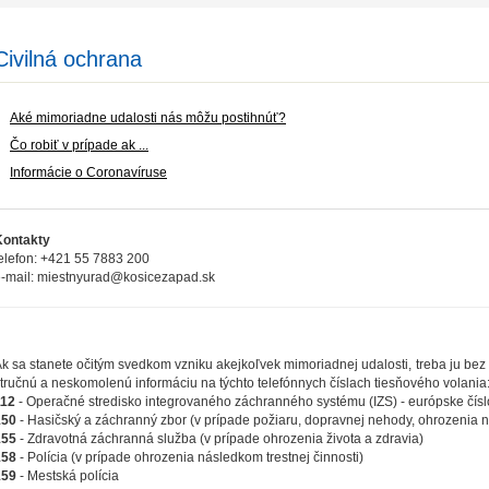
Civilná ochrana
Aké mimoriadne udalosti nás môžu postihnúť?
Čo robiť v prípade ak ...
Informácie o Coronavíruse
Kontakty
elefon: +421 55 7883 200
-mail: miestnyurad@kosicezapad.sk
k sa stanete očitým svedkom vzniku akejkoľvek mimoriadnej udalosti, treba ju be
tručnú a neskomolenú informáciu na týchto telefónnych číslach tiesňového volania
112
- Operačné stredisko integrovaného záchranného systému (IZS) - európske čísl
150
- Hasičský a záchranný zbor (v prípade požiaru, dopravnej nehody, ohrozenia
155
- Zdravotná záchranná služba (v prípade ohrozenia života a zdravia)
158
- Polícia (v prípade ohrozenia následkom trestnej činnosti)
159
- Mestská polícia