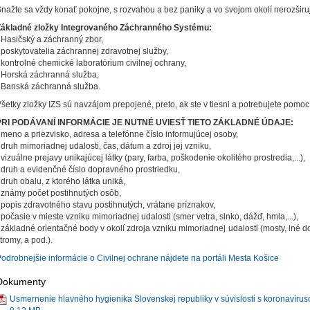
nažte sa vždy konať pokojne, s rozvahou a bez paniky a vo svojom okolí nerozširu
Základné zložky Integrovaného Záchranného Systému:
 Hasičský a záchranný zbor,
 poskytovatelia záchrannej zdravotnej služby,
 kontrolné chemické laboratórium civilnej ochrany,
 Horská záchranná služba,
 Banská záchranná služba.
šetky zložky IZS sú navzájom prepojené, preto, ak ste v tiesni a potrebujete pomo
PRI PODÁVANÍ INFORMÁCIE JE NUTNÉ UVIESŤ TIETO ZÁKLADNÉ ÚDAJE:
 meno a priezvisko, adresa a telefónne číslo informujúcej osoby,
 druh mimoriadnej udalosti, čas, dátum a zdroj jej vzniku,
 vizuálne prejavy unikajúcej látky (pary, farba, poškodenie okolitého prostredia,...),
 druh a evidenčné číslo dopravného prostriedku,
 druh obalu, z ktorého látka uniká,
 známy počet postihnutých osôb,
 popis zdravotného stavu postihnutých, vrátane príznakov,
 počasie v mieste vzniku mimoriadnej udalosti (smer vetra, slnko, dážď, hmla,...),
 základné orientačné body v okolí zdroja vzniku mimoriadnej udalosti (mosty, iné d
tromy, a pod.).
odrobnejšie informácie o Civilnej ochrane nájdete na portáli Mesta Košice
Dokumenty
Usmernenie hlavného hygienika Slovenskej republiky v súvislosti s koronavírus