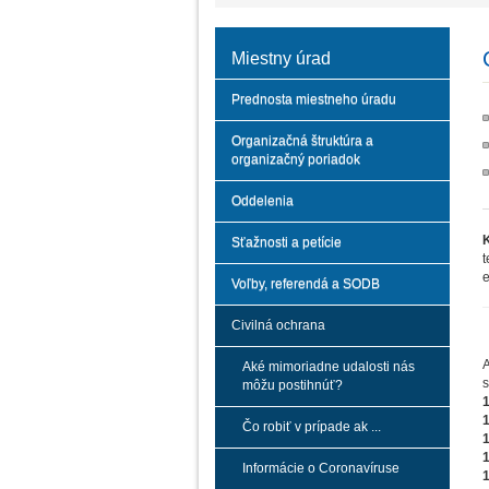
Miestny úrad
Prednosta miestneho úradu
Organizačná štruktúra a
organizačný poriadok
Oddelenia
Sťažnosti a petície
t
e
Voľby, referendá a SODB
Civilná ochrana
A
Aké mimoriadne udalosti nás
s
môžu postihnúť?
Čo robiť v prípade ak ...
Informácie o Coronavíruse