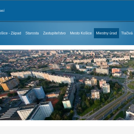
časí
ošice - Západ
Starosta
Zastupiteľstvo
Mesto Košice
Miestny úrad
Tlačivá