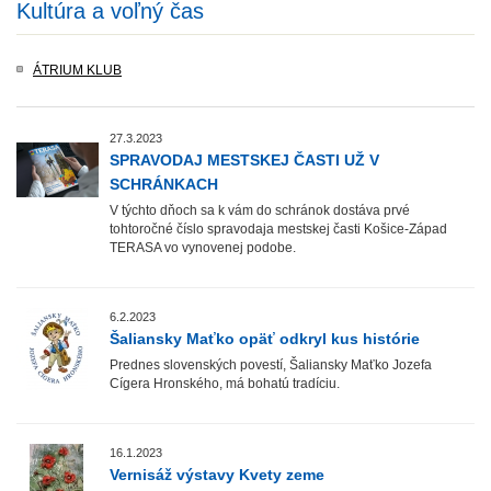
Kultúra a voľný čas
ÁTRIUM KLUB
27.3.2023
SPRAVODAJ MESTSKEJ ČASTI UŽ V
SCHRÁNKACH
V týchto dňoch sa k vám do schránok dostáva prvé
tohtoročné číslo spravodaja mestskej časti Košice-Západ
TERASA vo vynovenej podobe.
6.2.2023
Šaliansky Maťko opäť odkryl kus histórie
Prednes slovenských povestí, Šaliansky Maťko Jozefa
Cígera Hronského, má bohatú tradíciu.
16.1.2023
Vernisáž výstavy Kvety zeme