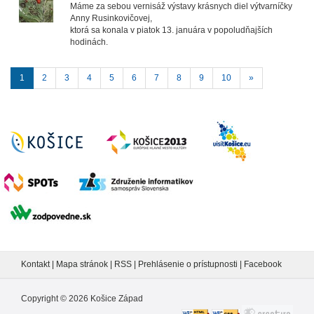
Máme za sebou vernisáž výstavy krásnych diel výtvarníčky
Anny Rusinkovičovej,
ktorá sa konala v piatok 13. januára v popoludňajších
hodinách.
1
2
3
4
5
6
7
8
9
10
»
Kontakt
|
Mapa stránok
|
RSS
|
Prehlásenie o prístupnosti
|
Facebook
Copyright ©
2026
Košice Západ