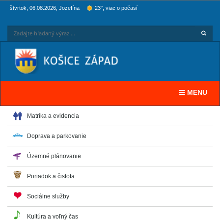
štvrtok, 06.08.2026, Jozefína
23°, viac o počasí
Hľadaj
Zadaj
Toggle navi
MENU
Matrika a evidencia
Doprava a parkovanie
Územné plánovanie
Poriadok a čistota
Sociálne služby
Kultúra a voľný čas