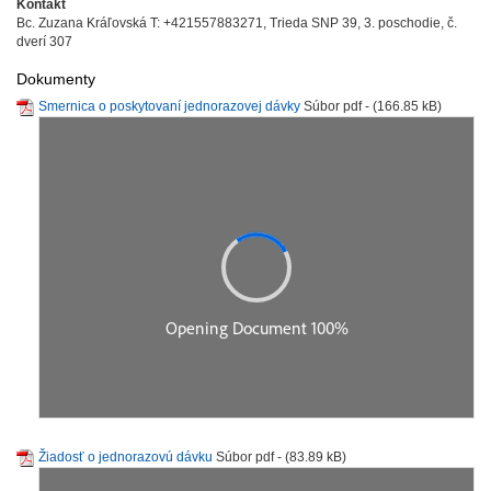
Kontakt
Bc. Zuzana Kráľovská T: +421557883271, Trieda SNP 39, 3. poschodie, č.
dverí 307
Dokumenty
Smernica o poskytovaní jednorazovej dávky
Súbor pdf - (166.85 kB)
Žiadosť o jednorazovú dávku
Súbor pdf - (83.89 kB)