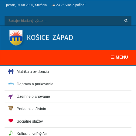
piatok, 07.08.2026, Štefánia
23.2°, viac o počasí
Hľadaj
Zadaj
Toggle navi
MENU
Matrika a evidencia
Doprava a parkovanie
Územné plánovanie
Poriadok a čistota
Sociálne služby
Kultúra a voľný čas