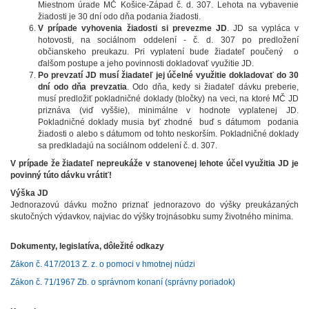
Miestnom úrade MČ Košice-Západ č. d. 307. Lehota na vybavenie
žiadosti je 30 dní odo dňa podania žiadosti.
V prípade vyhovenia žiadosti si prevezme JD
. JD sa vypláca v
hotovosti, na sociálnom oddelení - č. d. 307 po predložení
občianskeho preukazu. Pri vyplatení bude žiadateľ poučený o
ďalšom postupe a jeho povinnosti dokladovať využitie JD.
Po prevzatí JD musí žiadateľ jej účelné využitie dokladovať do 30
dní odo dňa prevzatia
. Odo dňa, kedy si žiadateľ dávku preberie,
musí predložiť pokladničné doklady (bločky) na veci, na ktoré MČ JD
priznáva (viď vyššie), minimálne v hodnote vyplatenej JD.
Pokladničné doklady musia byť zhodné buď s dátumom podania
žiadosti o alebo s dátumom od tohto neskorším. Pokladničné doklady
sa predkladajú na sociálnom oddelení č. d. 307.
V prípade že žiadateľ nepreukáže v stanovenej lehote účel využitia JD je
povinný túto dávku vrátiť!
Výška JD
Jednorazovú dávku možno priznať jednorazovo do výšky preukázaných
skutočných výdavkov, najviac do výšky trojnásobku sumy životného minima.
Dokumenty, legislatíva, dôležité odkazy
Zákon č. 417/2013 Z. z. o pomoci v hmotnej núdzi
Zákon č. 71/1967 Zb. o správnom konaní (správny poriadok)