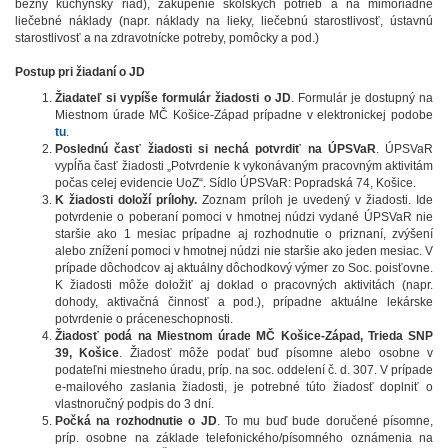
bežný kuchynský riad), zakúpenie školských potrieb a na mimoriadne
liečebné náklady (napr. náklady na lieky, liečebnú starostlivosť, ústavnú
starostlivosť a na zdravotnícke potreby, pomôcky a pod.)
Postup pri žiadaní o JD
Žiadateľ si vypíše formulár žiadosti o JD
. Formulár je dostupný na
Miestnom úrade MČ Košice-Západ prípadne v elektronickej podobe
tu
.
Poslednú časť žiadosti si nechá potvrdiť na ÚPSVaR
. ÚPSVaR
vypĺňa časť žiadosti „Potvrdenie k vykonávaným pracovným aktivitám
počas celej evidencie UoZ“. Sídlo ÚPSVaR: Popradská 74, Košice.
K žiadosti doloží prílohy.
Zoznam príloh je uvedený v žiadosti. Ide
potvrdenie o poberaní pomoci v hmotnej núdzi vydané ÚPSVaR nie
staršie ako 1 mesiac prípadne aj rozhodnutie o priznaní, zvýšení
alebo znížení pomoci v hmotnej núdzi nie staršie ako jeden mesiac. V
prípade dôchodcov aj aktuálny dôchodkový výmer zo Soc. poisťovne.
K žiadosti môže doložiť aj doklad o pracovných aktivitách (napr.
dohody, aktivačná činnosť a pod.), prípadne aktuálne lekárske
potvrdenie o práceneschopnosti.
Žiadosť podá na Miestnom úrade MČ Košice-Západ, Trieda SNP
39, Košice
. Žiadosť môže podať buď písomne alebo osobne v
podateľni miestneho úradu, príp. na soc. oddelení č. d. 307. V prípade
e-mailového zaslania žiadosti, je potrebné túto žiadosť doplniť o
vlastnoručný podpis do 3 dní.
Počká na rozhodnutie o JD
. To mu buď bude doručené písomne,
príp. osobne na základe telefonického/písomného oznámenia na