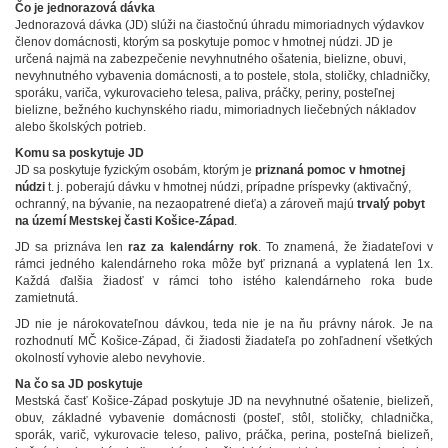
Čo je jednorazová dávka
Jednorazová dávka (JD) slúži na čiastočnú úhradu mimoriadnych výdavkov
členov domácnosti, ktorým sa poskytuje pomoc v hmotnej núdzi. JD je
určená najmä na zabezpečenie nevyhnutného ošatenia, bielizne, obuvi,
nevyhnutného vybavenia domácnosti, a to postele, stola, stoličky, chladničky,
sporáku, variča, vykurovacieho telesa, paliva, práčky, periny, posteľnej
bielizne, bežného kuchynského riadu, mimoriadnych liečebných nákladov
alebo školských potrieb.
Komu sa poskytuje JD
JD sa poskytuje fyzickým osobám, ktorým je
priznaná pomoc v hmotnej
núdzi
t. j. poberajú dávku v hmotnej núdzi, prípadne príspevky (aktivačný,
ochranný, na bývanie, na nezaopatrené dieťa) a zároveň majú
trvalý pobyt
na území Mestskej časti Košice-Západ
.
JD sa priznáva len
raz za kalendárny rok
. To znamená, že žiadateľovi v
rámci jedného kalendárneho roka môže byť priznaná a vyplatená len 1x.
Každá ďalšia žiadosť v rámci toho istého kalendárneho roka bude
zamietnutá.
JD nie je nárokovateľnou dávkou, teda nie je na ňu právny nárok. Je na
rozhodnutí MČ Košice-Západ, či žiadosti žiadateľa po zohľadnení všetkých
okolností vyhovie alebo nevyhovie.
Na čo sa JD poskytuje
Mestská časť Košice-Západ poskytuje JD na nevyhnutné ošatenie, bielizeň,
obuv, základné vybavenie domácnosti (posteľ, stôl, stoličky, chladnička,
sporák, varič, vykurovacie teleso, palivo, práčka, perina, posteľná bielizeň,