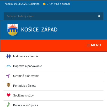
nedeľa, 09.08.2026, Ľubomíra
27.2°, viac o počasí
Hľadaj
Zadaj
Toggle navi
MENU
Matrika a evidencia
Doprava a parkovanie
Územné plánovanie
Poriadok a čistota
Sociálne služby
Kultúra a voľný čas