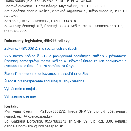
Homo homini, n.o. Kpt. Nálepku č. 1/U, T: 0914 143 640
Zborová diakonia – Cesta nádeje, Mlynská 23, T: 0910 950 920
Arcidiecézna charita Košice, cirkevná organizácia, Južná trieda 2, T: 0910
842 458
Seniorka, Hviezdoslavova 7, T: 0911 993 818
Slovenský červený kríž, územný spolok Košice-mesto, Komenského 19, T:
0903 782 836
Dokumenty, legislatíva, dôležité odkazy
Zákon č. 448/2008 Z. z. o sociálnych službách
VZN mesta Košice č. 212 o poskytovaní sociálnych služieb v pôsobnosti
územnej samosprávy mesta Košice a určovaní úhrad za ich poskytovanie
(Nariadenie o úhradách za sociálne služby)
Žiadosť o posúdenie odkázanosti na sociálnu službu
Žiadosť o zabezpečenie sociálnej služby - terénna
Vyhlásenie o majetku
Vyhlásenie o príjme
Kontakt
Mgr. Ivana Krejčí, T.: +421557883272, Trieda SNP 39, 3.p. č.d. 309, e-mail:
ivana.krejci @ kosicezapad.sk
Bc. Gabriela Borovská, 055/7883272 Tr. SNP 39, 3.p. č.d. 309, e-mail.:
gabriela.borovska @ kosicezapad.sk