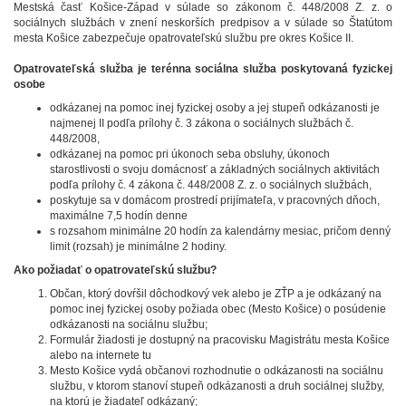
Mestská časť Košice-Západ v súlade so zákonom č. 448/2008 Z. z. o
sociálnych službách v znení neskorších predpisov a v súlade so Štatútom
mesta Košice zabezpečuje opatrovateľskú službu pre okres Košice II.
Opatrovateľská služba je terénna sociálna služba poskytovaná fyzickej
osobe
odkázanej na pomoc inej fyzickej osoby a jej stupeň odkázanosti je
najmenej II podľa prílohy č. 3 zákona o sociálnych službách č.
448/2008,
odkázanej na pomoc pri úkonoch seba obsluhy, úkonoch
starostlivosti o svoju domácnosť a základných sociálnych aktivitách
podľa prílohy č. 4 zákona č. 448/2008 Z. z. o sociálnych službách,
poskytuje sa v domácom prostredí prijímateľa, v pracovných dňoch,
maximálne 7,5 hodín denne
s rozsahom minimálne 20 hodín za kalendárny mesiac, pričom denný
limit (rozsah) je minimálne 2 hodiny.
Ako požiadať o opatrovateľskú službu?
Občan, ktorý dovŕšil dôchodkový vek alebo je ZŤP a je odkázaný na
pomoc inej fyzickej osoby požiada obec (Mesto Košice) o posúdenie
odkázanosti na sociálnu službu;
Formulár žiadosti je dostupný na pracovisku Magistrátu mesta Košice
alebo na internete tu
Mesto Košice vydá občanovi rozhodnutie o odkázanosti na sociálnu
službu, v ktorom stanoví stupeň odkázanosti a druh sociálnej služby,
na ktorú je žiadateľ odkázaný;