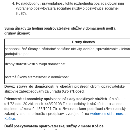
Po nadobudnutí právoplatnosti tohto rozhodnutia požiada občan ním
vybraného poskytovateľa sociálnej služby o poskytnutie sociálnej
služby.
Suma úhrady za hodinu opatrovateľskej služby v domácnosti podľa
druhov úkonov:
Druhy úkonov
sebaobslužné úkony a základné sociálne aktivity, dohľad, sprevádzanie k lekáro
podujatia a pod.
úkony starostlivosti o svoju domácnosť
ostatné úkony starostlivosti o domácnosť
Dovoz stravy do domácnosti v obedári
prostredníctvom opatrovateľskej
služby je zabezpečovaný za úhradu
0,75 €/1 obed
.
Priemerné ekonomicky oprávnene náklady sociálnych služieb
sú v súlade
s § 72 ods. 20 zákona č. 448/20108 Z.z. o sociálnych službách a o zmene a
doplnení zákona č. 455/1991 Zb. o živnostenskom podnikaní (živnostenský
zákon) v znení neskorších predpisov, zverejnené na
webovom sídle mesta
Košice
.
Ďalší poskytovatelia opatrovateľskej služby v meste Košice