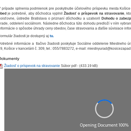
 prípade splnenia podmienok pre poskytnutie účelového príspevku mesta Košic
obed
je potrebné, aby dôchodca vyplnil
Žiadosť o príspevok na stravovanie
, kt
oisťovne, ústredie Bratislava o priznaní dôchodku a uzatvoril
Dohodu o zabezp
rade, oddelení sociálnom. Následne dôchodca túto dohodu predloží v ním vybra
nformácie o spôsobe úhrady ceny obedov, čase stravovania a ďalšie súvisiace info
ormulár žiadosti je dostupný aj
tu.
otrebné informácie a tlačivo žiadosti poskytuje Sociálne oddelenie Miestneho ú
9, Košice v kancelárii č. 309, tel.: 055/7883272, e-mail: miestnyurad@kosicezapad
Dokumenty
Žiadosť o príspevok na stravovanie
Súbor pdf - (433.19 kB)