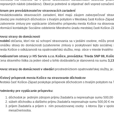
repravných nádob (obedárov). Obed je potrebné si objednať deň vopred označení
Oznam pre prevádzkovateľov stravovacích zariadení
revádzkovatelia stravovacích zariadení, ktorí majú záujem zabezpečovať str
obeda) pre mobilných dôchodcov s trvalým pobytom v Mestskej časti Košice-Záp
zatvorenie zmluvy pre vyplácanie účelového príspevku mesta Košice na stravova
nformácií kontaktujte Sociálne oddelenie Miestneho úradu mestskej časti Košice-Z
Dovoz stravy do domácnosti
mobilní
občania, ktorí nie sú schopní stravovania sa v jedálni osobne, môžu pros
onášku stravy do domácnosti (uzatvorenie zmluvy o poskytovaní tejto sociálne
esta Košice o odkázanosti na opatrovateľskú službu, resp. obce v mieste trvalého 
Dodávateľom stravy
je
HS Servis s.r.o. Košice, prevádzka: Trieda SNP 88, Koši
ena stravného lístka za jeden obed u tohto dodávateľa je stanovená na sumu
3,13
Dovoz stravy do domácnosti v obedári
prostredníctvom opatrovateľskej služby, 
Účelový príspevok mesta Košice na stravovanie dôchodcov
estská časť Košice-Západ poskytuje príspevok dôchodcom s trvalým pobytom na 
Podmienky pre vyplácanie príspevku:
dôchodok je jediným zdrojom príjmu žiadateľa a nepresahuje sumu 500,00
súbeh dôchodku a ďalšieho príjmu žiadateľa nepresahuje sumu 500,00 € m
príjem žiadateľa a príjem s ním posudzovanej osoby s ktorou žije v spo
mesačne/osoba.