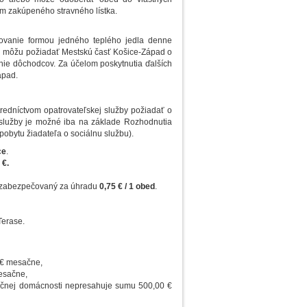
m zakúpeného stravného lístka.
avovanie formou jedného teplého jedla denne
ad môžu požiadať Mestskú časť Košice-Západ o
nie dôchodcov. Za účelom poskytnutia ďalších
ápad.
tredníctvom opatrovateľskej služby požiadať o
j služby je možné iba na základe Rozhodnutia
pobytu žiadateľa o sociálnu službu).
ce
.
 €.
je zabezpečovaný za úhradu
0,75 € / 1 obed
.
Terase.
 € mesačne,
esačne,
ločnej domácnosti nepresahuje sumu 500,00 €