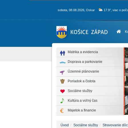
sobota, 08.08.2026, Oskar
17.9°, viac o poč
K
Matrika a evidencia
Doprava a parkovanie
Územné plánovanie
Poriadok a čistota
Sociálne služby
Kultúra a voľný čas
Majetok a financie
Úvod
Sociálne služby
Stravovanie dô