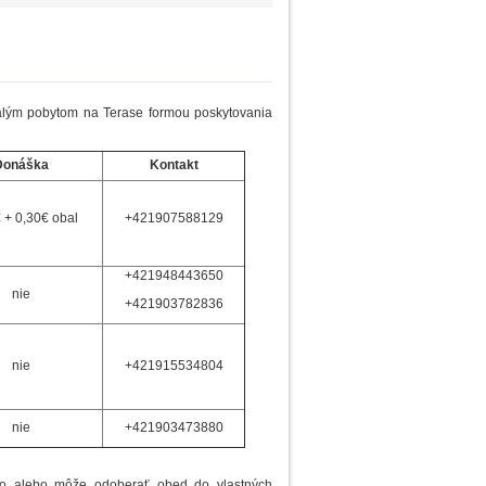
alým pobytom na Terase formou poskytovania
Donáška
Kontakt
€ + 0,30€ obal
+421907588129
+421948443650
nie
+421903782836
nie
+421915534804
nie
+421903473880
mo alebo môže odoberať obed do vlastných