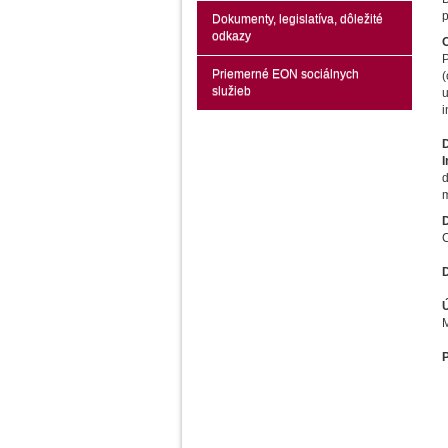
p
Dokumenty, legislatíva, dôležité
odkazy
P
Priemerné EON sociálnych
(
služieb
u
i
I
d
m
C
M