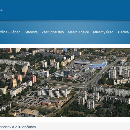
así
ošice - Západ
Starosta
Zastupiteľstvo
Mesto Košice
Miestny úrad
Tlačivá
chodcov a ZŤP občanov