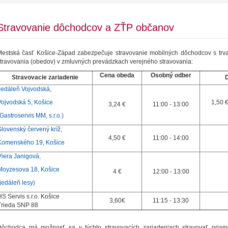
Stravovanie dôchodcov a ZŤP občanov
Mestská časť Košice-Západ zabezpečuje stravovanie mobilných dôchodcov s trv
travovania (obedov) v zmluvných prevádzkach verejného stravovania:
Cena obeda
Osobný
odber
Stravovacie zariadenie
Jedáleň Vojvodská,
Vojvodská 5, Košice
1,50 
3,24 €
11:00 - 13:00
(Gastroservis MM, s.r.o.)
Slovenský červený kríž,
4,50 €
11:00 - 14:00
Komenského 19, Košice
Viera Janigová,
Moyzesova 18, Košice
4 €
12:00 - 13:00
(jedáleň lesy)
HS Servis s.r.o. Košice
3,60€
11:15 - 13:30
Trieda SNP 88
Dôchodca má možnosť sa v týchto stravovacích zariadeniach stravovať pria