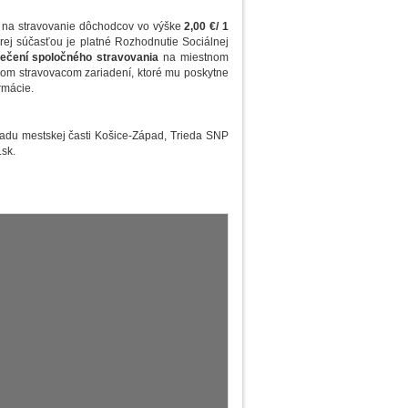
e na stravovanie dôchodcov vo výške
2,00 €/ 1
orej súčasťou je platné Rozhodnutie Sociálnej
ečení spoločného stravovania
na miestnom
nom stravovacom zariadení, ktoré mu poskytne
rmácie.
radu mestskej časti Košice-Západ, Trieda SNP
.sk.