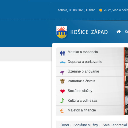
sobota, 08.08.2026, Oskar
26.2°, viac o poč
K
Matrika a evidencia
Doprava a parkovanie
Územné plánovanie
Poriadok a čistota
Sociálne služby
Kultúra a voľný čas
Majetok a financie
Úvod
Sociálne služby
Sála Laborecká