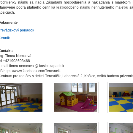
Podmienky nájmu sa riadia Zásadami hospodárenia a nakladania s majetkom M
tanovené podľa platného cenníka krátkodobého nájmu nehnuteľného majetku sály
ošiciach.
Dokumenty
Prevádzkový poriadok
Cennik
Kontakt:
Ing. Timea Nemcová
tel +421908603468
-mail timea.nemcova @ kosicezapad.sk
B https://www.facebook.comTerasacik
entrum pre rodičov s deťmi Terasáčik, Laborecká 2, Košice, veľká budova prízemi