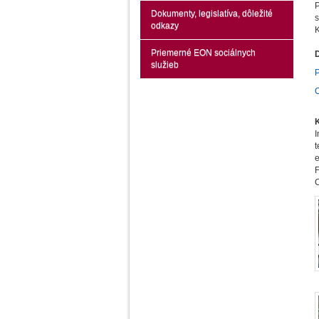
Dokumenty, legislatíva, dôležité
s
odkazy
K
Priemerné EON sociálnych
služieb
e
F
C