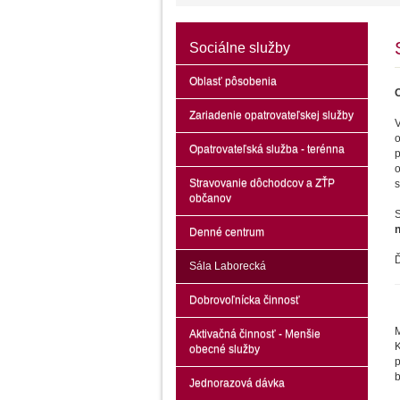
Sociálne služby
Oblasť pôsobenia
Zariadenie opatrovateľskej služby
V
o
Opatrovateľská služba - terénna
p
Stravovanie dôchodcov a ZŤP
s
občanov
n
Denné centrum
Ď
Sála Laborecká
Dobrovoľnícka činnosť
Aktivačná činnosť - Menšie
K
obecné služby
p
b
Jednorazová dávka