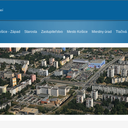
así
ošice - Západ
Starosta
Zastupiteľstvo
Mesto Košice
Miestny úrad
Tlačivá