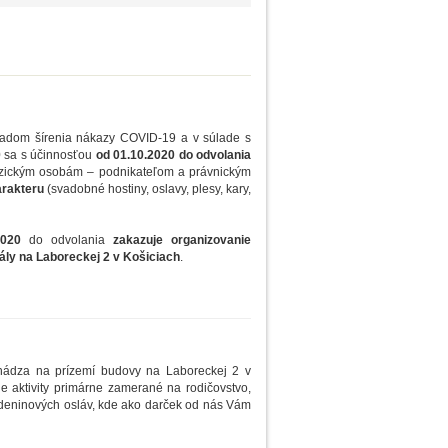
hľadom šírenia nákazy COVID-19 a v súlade s
0 sa s účinnosťou
od 01.10.2020 do odvolania
fyzickým osobám – podnikateľom a právnickým
rakteru
(svadobné hostiny, oslavy, plesy, kary,
2020
do odvolania
zakazuje organizovanie
ály na Laboreckej 2 v Košiciach
.
chádza na prízemí budovy na Laboreckej 2 v
ie aktivity primárne zamerané na rodičovstvo,
odeninových osláv, kde ako darček od nás Vám