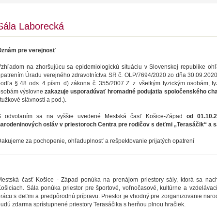
Sála Laborecká
Oznám pre verejnosť
zhľadom na zhoršujúcu sa epidemiologickú situáciu v Slovenskej republike o
patrením Úradu verejného zdravotníctva SR č. OLP/7694/2020 zo dňa 30.09.202
odľa § 48 ods. 4 písm. d) zákona č. 355/2007 Z. z. všetkým fyzickým osobám, 
osobám výslovne
zakazuje usporadúvať hromadné podujatia spoločenského cha
tužkové slávnosti a pod.).
S odvolaním sa na vyššie uvedené Mestská časť Košice-Západ
od 01.10.
arodeninových osláv v priestoroch Centra pre rodičov s deťmi „Terasáčik“ a s
akujeme za pochopenie, ohľaduplnosť a rešpektovanie prijatých opatrení
Mestská časť Košice - Západ ponúka na prenájom priestory sály, ktorá sa na
ošiciach. Sála ponúka priestor pre športové, voľnočasové, kultúrne a vzdelávac
rácu s deťmi a predpôrodnú prípravu. Priestor je vhodný pre zorganizovanie nar
udú zdarma sprístupnené priestory Terasáčika s herňou plnou hračiek.