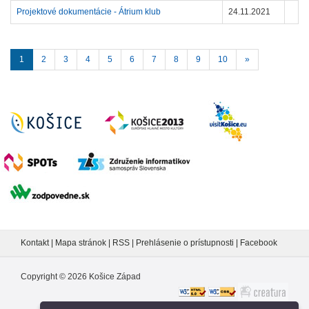
Projektové dokumentácie - Átrium klub
24.11.2021
1
2
3
4
5
6
7
8
9
10
»
Kontakt
|
Mapa stránok
|
RSS
|
Prehlásenie o prístupnosti
|
Facebook
Copyright ©
2026
Košice Západ