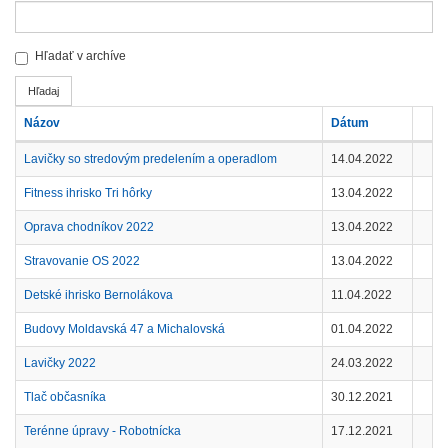
Hľadať v archíve
Názov
Dátum
Archív
Lavičky so stredovým predelením a operadlom
14.04.2022
-
zákazky
Fitness ihrisko Tri hôrky
13.04.2022
a
prieskumy
Oprava chodníkov 2022
13.04.2022
trhu
Stravovanie OS 2022
13.04.2022
Detské ihrisko Bernolákova
11.04.2022
Budovy Moldavská 47 a Michalovská
01.04.2022
Lavičky 2022
24.03.2022
Tlač občasníka
30.12.2021
Terénne úpravy - Robotnícka
17.12.2021