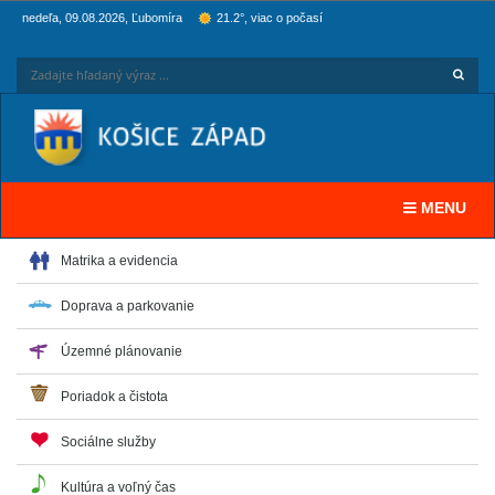
nedeľa, 09.08.2026, Ľubomíra
21.2°, viac o počasí
Hľadaj
Zadaj
Toggle navi
MENU
Matrika a evidencia
Doprava a parkovanie
Územné plánovanie
Poriadok a čistota
Sociálne služby
Kultúra a voľný čas