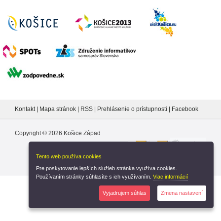
Kontakt
|
Mapa stránok
|
RSS
|
Prehlásenie o prístupnosti
|
Facebook
Copyright ©
2026
Košice Západ
Tento web používa cookies
Pre poskytovanie lepších služieb stránka využíva cookies.
Používaním stránky súhlasíte s ich využívaním.
Viac informácií
Nastavenia cookies
Vyjadrujem súhlas
Zmena nastavení