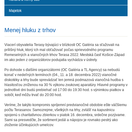
Majetok
Menej hluku z trhov
Viacerí obyvatelia Terasy bývajúci v blízkosti OC Galéria sa sťažovali na
prílišný hluk, ktorý ich mal obťažovať počas sprievodného programu
Remeselných a vianočných trhov Terasa 2022. Mestská časť Košice-Západ
im ako jeden z organizátorov podujatia vychádza v ústrety.
Po dohode s ďalšími organizátormi (OC Galéria a TL Agency) sa nebudú
konať v nedeľných termínoch (04., 11. a 18. decembra 2022) vianočné
diskotéky a trhy bude sprevádzať len jemná podmazová vianočná hudba s
hlasitosťou zníženou na 30 % výkonu zvukovej aparatúry. Hlavné programy v
jednotlivé dni budú prebiehať od 17:00 do 19:30 hod. s výnimkou piatkov a
sobôt, keď môžu trvať do 20:00 hod.
Veríme, že takýto kompromis spríjemní predvianočné obdobie ešte väčšiemu
počtu Terasanov. Samozrejme, všetkých na trhy, zvlášť na kapustnicu
spojenú s charitatívnou zbierkou v piatok 16. decembra, srdečne pozývame.
Sami sa presvedčte, že sortiment jedál a nápojov je rovnako pestrý ako
zloženie účinkujúcich umelcov.