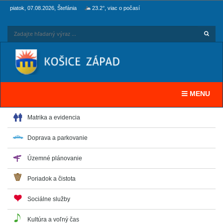
piatok, 07.08.2026, Štefánia
23.2°, viac o počasí
Hľadaj
Zadaj
Toggle navi
MENU
Matrika a evidencia
Doprava a parkovanie
Územné plánovanie
Poriadok a čistota
Sociálne služby
Kultúra a voľný čas