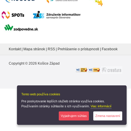
Kontakt
|
Mapa stránok
|
RSS
|
Prehlásenie o prístupnosti
|
Facebook
Copyright ©
2026
Košice Západ
Tento web používa cookies
Nastavenia cookies
Pre poskytovanie lepších služieb stránka využíva cookies.
Používaním stránky súhlasíte s ich využívaním.
Viac informácií
Vyjadrujem súhlas
Zmena nastavení