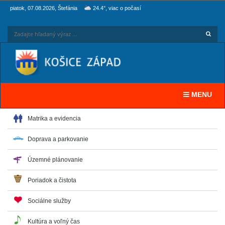
piatok, 07.08.2026, Štefánia
24.4°, viac o počasí
Hľadaj
Zadaj
Toggle navi
MENU
Matrika a evidencia
Doprava a parkovanie
Územné plánovanie
Poriadok a čistota
Sociálne služby
Kultúra a voľný čas