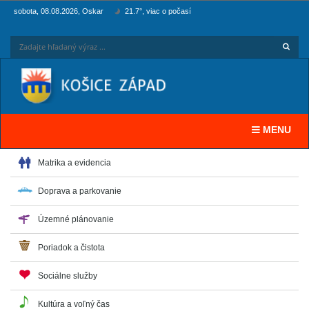
sobota, 08.08.2026, Oskar
21.7°, viac o počasí
Hľadaj
Zadaj
Toggle navi
MENU
Matrika a evidencia
Doprava a parkovanie
Územné plánovanie
Poriadok a čistota
Sociálne služby
Kultúra a voľný čas