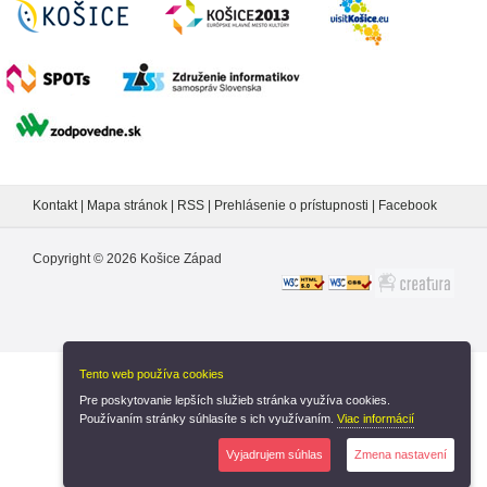
Kontakt
|
Mapa stránok
|
RSS
|
Prehlásenie o prístupnosti
|
Facebook
Copyright ©
2026
Košice Západ
Tento web používa cookies
Nastavenia cookies
Pre poskytovanie lepších služieb stránka využíva cookies.
Používaním stránky súhlasíte s ich využívaním.
Viac informácií
Vyjadrujem súhlas
Zmena nastavení