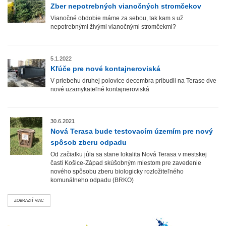
Zber nepotrebných vianočných stromčekov
Vianočné obdobie máme za sebou, tak kam s už
nepotrebnými živými vianočnými stromčekmi?
5.1.2022
Kľúče pre nové kontajneroviská
V priebehu druhej polovice decembra pribudli na Terase dve
nové uzamykateľné kontajneroviská
30.6.2021
Nová Terasa bude testovacím územím pre nový
spôsob zberu odpadu
Od začiatku júla sa stane lokalita Nová Terasa v mestskej
časti Košice-Západ skúšobným miestom pre zavedenie
nového spôsobu zberu biologicky rozložiteľného
komunálneho odpadu (BRKO)
ZOBRAZIŤ VIAC