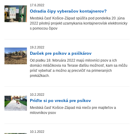
17.6.2022
Odradia čipy vyberačov kontajnerov?
Mestská časť Košice-Západ spúšťa pod pondelka 20. júna
2022 pilotný projekt uzamykania kontajnerovísk elektronicky
s pomocou čipov
19.2.2022
Darček pre psíkov a psičkárov
Od piatku 18. februára 2022 majú milovníci psov a ich
domáci miláčikovia na Terase ďalšiu možnosť, kam sa môžu
prísť vybehať a možno aj precvičiť na primeraných
prekážkach.
10.2.2022
Príďte si po vrecká pre psíkov
Mestská časť Košice-Západ má niečo pre majiteľov a
milovníkov psov
10.1.2022