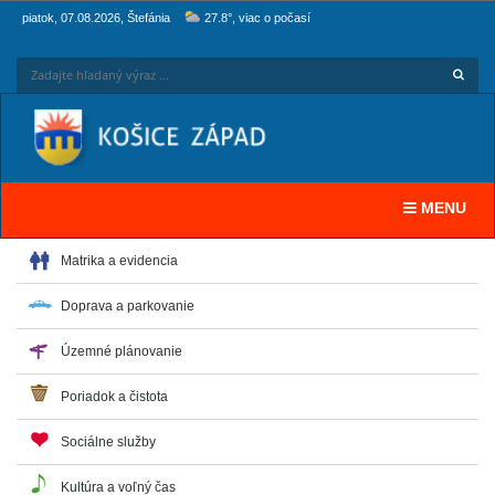
piatok, 07.08.2026, Štefánia
27.8°, viac o počasí
Hľadaj
Zadaj
Toggle navi
MENU
Matrika a evidencia
Doprava a parkovanie
Územné plánovanie
Poriadok a čistota
Sociálne služby
Kultúra a voľný čas