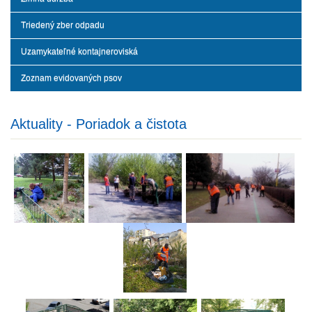
Triedený zber odpadu
Uzamykateľné kontajneroviská
Zoznam evidovaných psov
Aktuality - Poriadok a čistota