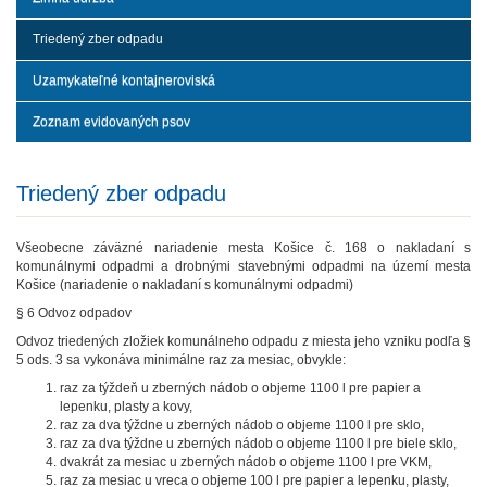
Triedený zber odpadu
Uzamykateľné kontajneroviská
Zoznam evidovaných psov
Triedený zber odpadu
Všeobecne záväzné nariadenie mesta Košice č. 168 o nakladaní s
komunálnymi odpadmi a drobnými stavebnými odpadmi na území mesta
Košice (nariadenie o nakladaní s komunálnymi odpadmi)
§ 6 Odvoz odpadov
Odvoz triedených zložiek komunálneho odpadu z miesta jeho vzniku podľa §
5 ods. 3 sa vykonáva minimálne raz za mesiac, obvykle:
raz za týždeň u zberných nádob o objeme 1100 l pre papier a
lepenku, plasty a kovy,
raz za dva týždne u zberných nádob o objeme 1100 l pre sklo,
raz za dva týždne u zberných nádob o objeme 1100 l pre biele sklo,
dvakrát za mesiac u zberných nádob o objeme 1100 l pre VKM,
raz za mesiac u vreca o objeme 100 l pre papier a lepenku, plasty,