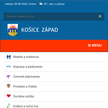
sobota, 08.08.2026, Oskar
20°, viac o počasí
Hľadaj
Zadaj
Toggle navi
MENU
Matrika a evidencia
Doprava a parkovanie
Územné plánovanie
Poriadok a čistota
Sociálne služby
Kultúra a voľný čas