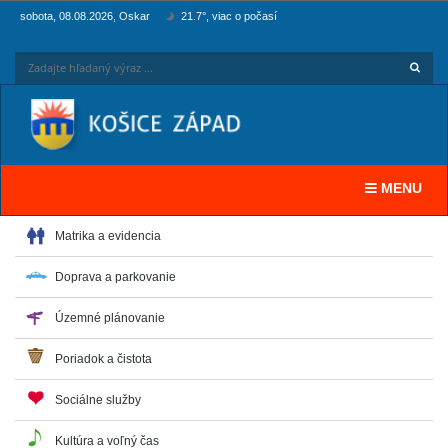
sobota, 08.08.2026, Oskar
21.7°, viac o počasí
Hľadaj
Zadaj
Toggle navi
MENU
Matrika a evidencia
Doprava a parkovanie
Územné plánovanie
Poriadok a čistota
Sociálne služby
Kultúra a voľný čas