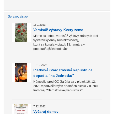
Spravodajstvo
16.1.2023
Vernisáž výstavy Kvety zeme
Máme za sebou vernisáž výstavy krásnych diel
výtvarníčky Anny Rusinkovičovej,
ktorá sa konala v piatok 13. januára v
popoludňajších hodinách.
19.12.2022
Piatková Starostovská kapustnica
dopadla "na Jednotku"
Námestie pred OC Galéria sa v piatok 16. 12.
2023 v podvečerných hodinách nieslo v duchu
tradičnej "Starostovskej kapustnice"
7.12.2022
Vyčaruj úsmev