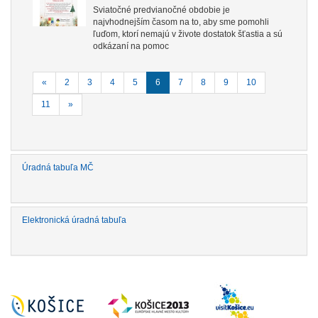
Sviatočné predvianočné obdobie je
najvhodnejším časom na to, aby sme pomohli
ľuďom, ktorí nemajú v živote dostatok šťastia a sú
odkázaní na pomoc
«
2
3
4
5
6
7
8
9
10
11
»
Úradná tabuľa MČ
Elektronická úradná tabuľa