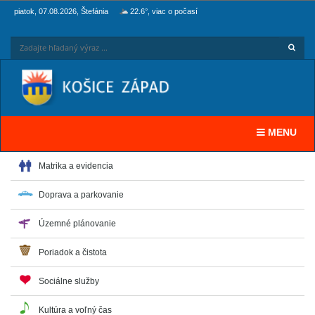
piatok, 07.08.2026, Štefánia
22.6°, viac o počasí
Hľadaj
Zadaj
Toggle navi
MENU
Matrika a evidencia
Doprava a parkovanie
Územné plánovanie
Poriadok a čistota
Sociálne služby
Kultúra a voľný čas