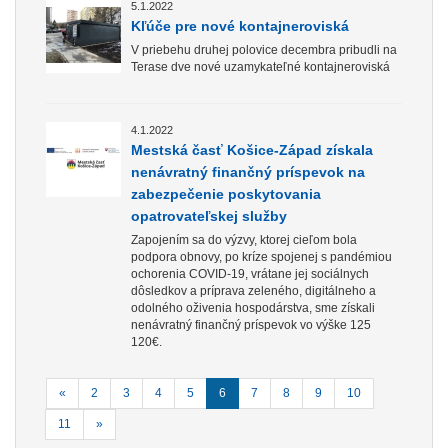
5.1.2022
Kľúče pre nové kontajneroviská
V priebehu druhej polovice decembra pribudli na
Terase dve nové uzamykateľné kontajneroviská
4.1.2022
Mestská časť Košice-Západ získala
nenávratný finančný príspevok na
zabezpečenie poskytovania
opatrovateľskej služby
Zapojením sa do výzvy, ktorej cieľom bola
podpora obnovy, po kríze spojenej s pandémiou
ochorenia COVID-19, vrátane jej sociálnych
dôsledkov a príprava zeleného, digitálneho a
odolného oživenia hospodárstva, sme získali
nenávratný finančný príspevok vo výške 125
120€.
«
2
3
4
5
6
7
8
9
10
11
»